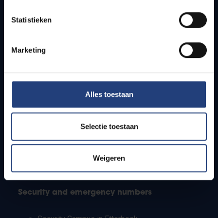
Timetables
Statistieken
How to get to the VUB campuses
Research groups
Campus facilities
Marketing
Info for
Alles toestaan
Press
Students
Staff
Selectie toestaan
PhD students
Teachers and secondary schools
Working students
Weigeren
International students
Security and emergency numbers