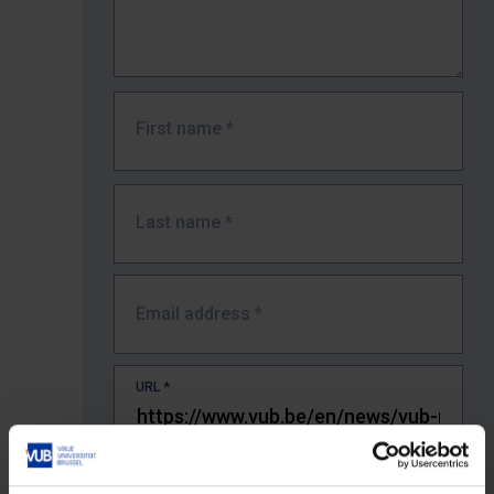
First name
*
Last name
*
Email address
*
URL
*
The full URL of the page where you encountered the error.
E.g. https://www.vub.be/nl/studeren-aan-de-vub/alle-