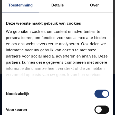
opleidingen
Toestemming
Details
Over
Deze website maakt gebruik van cookies
We gebruiken cookies om content en advertenties te
personaliseren, om functies voor social media te bieden
en om ons websiteverkeer te analyseren. Ook delen we
informatie over uw gebruik van onze site met onze
partners voor social media, adverteren en analyse. Deze
partners kunnen deze gegevens combineren met andere
informatie die u aan ze heeft verstrekt of die ze hebben
verzameld op basis van uw gebruik van hun services.
Toestemmingsselectie
Noodzakelijk
Quick links
Webmail
Voorkeuren
Jobs