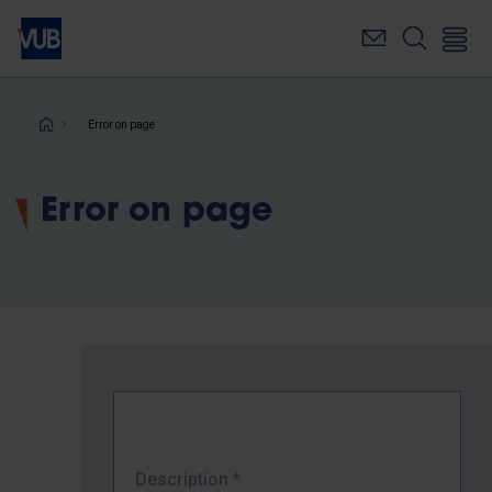
Skip
to
main
content
Breadcrumb
Error on page
Error on page
Description
*