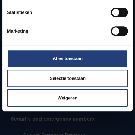
Timetables
Statistieken
How to get to the VUB campuses
Research groups
Campus facilities
Marketing
Info for
Alles toestaan
Press
Students
Staff
Selectie toestaan
PhD students
Teachers and secondary schools
Working students
Weigeren
International students
Security and emergency numbers