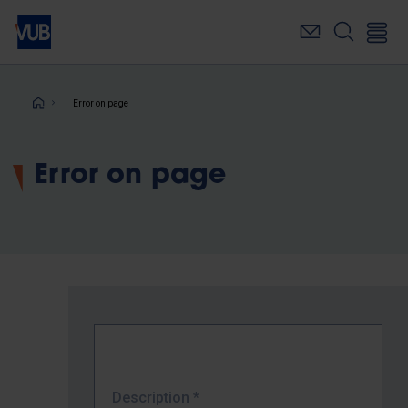
Skip
to
main
content
Breadcrumb
Error on page
Error on page
Description
*