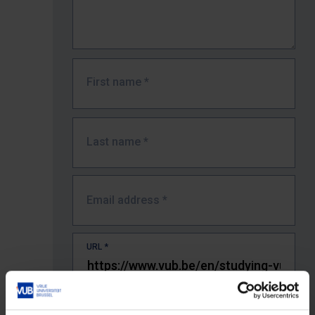
First name
*
Last name
*
Email address
*
URL
*
The full URL of the page where you encountered the error.
E.g. https://www.vub.be/nl/studeren-aan-de-vub/alle-