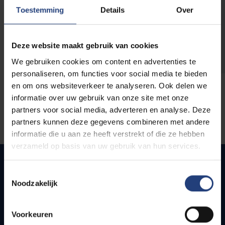
opleidingen
Toestemming
Details
Over
Deze website maakt gebruik van cookies
We gebruiken cookies om content en advertenties te
personaliseren, om functies voor social media te bieden
en om ons websiteverkeer te analyseren. Ook delen we
informatie over uw gebruik van onze site met onze
partners voor social media, adverteren en analyse. Deze
partners kunnen deze gegevens combineren met andere
informatie die u aan ze heeft verstrekt of die ze hebben
verzameld op basis van uw gebruik van hun services.
Toestemmingsselectie
Noodzakelijk
Quick links
Webmail
Voorkeuren
Jobs