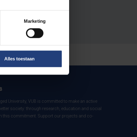
Marketing
Alles toestaan
B
ed University, VUB is committed to make an active
better society: through research, education and social
 in this commitment. Support our projects and co-