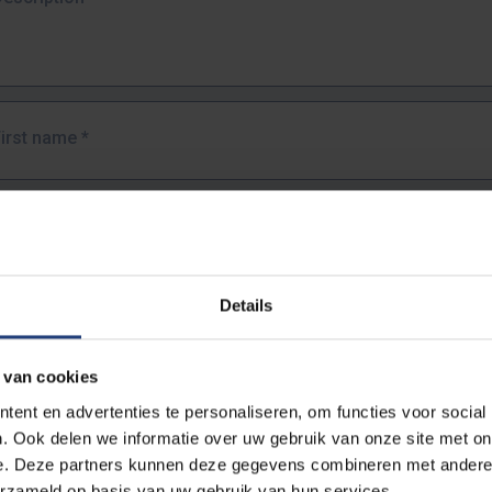
First name
*
Last name
*
Details
Email address
*
 van cookies
URL
*
ent en advertenties te personaliseren, om functies voor social
. Ook delen we informatie over uw gebruik van onze site met on
e. Deze partners kunnen deze gegevens combineren met andere i
ull URL of the page where you encountered the error.
erzameld op basis van uw gebruik van hun services.
https://www.vub.be/nl/studeren-aan-de-vub/alle-opleidingen