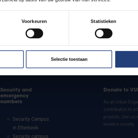
Voorkeuren
Statistieken
Selectie toestaan
Security and
Donate to VU
emergency
numbers
As an Urban Engag
contribution to a 
projects. Join us
Security Campus
invest in society.
in Etterbeek
Security campus