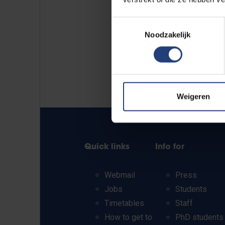
Toestemmingsselectie
Noodzakelijk
Weigeren
Quick links
Info for
Webmail
Press
Jobs
Students
Timetables
Staff
How to get to
PhD students