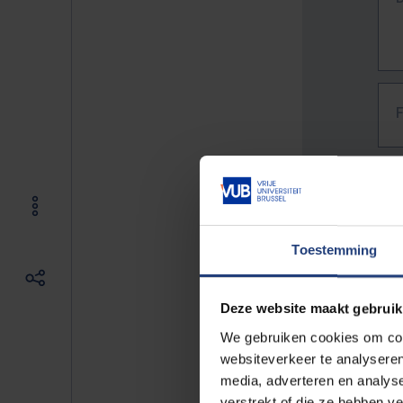
Toestemming
Deze website maakt gebruik
We gebruiken cookies om cont
websiteverkeer te analyseren
media, adverteren en analys
The f
verstrekt of die ze hebben v
E.g. 