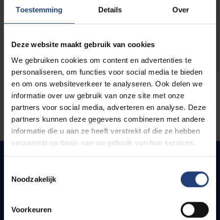
opleidingen
Toestemming
Details
Over
Deze website maakt gebruik van cookies
We gebruiken cookies om content en advertenties te
personaliseren, om functies voor social media te bieden
en om ons websiteverkeer te analyseren. Ook delen we
informatie over uw gebruik van onze site met onze
partners voor social media, adverteren en analyse. Deze
partners kunnen deze gegevens combineren met andere
informatie die u aan ze heeft verstrekt of die ze hebben
verzameld op basis van uw gebruik van hun services.
Toestemmingsselectie
Noodzakelijk
Quick links
Webmail
Voorkeuren
Jobs