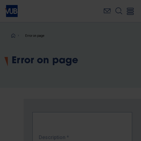
Skip
to
main
content
Breadcrumb
Error on page
Error on page
Description
*