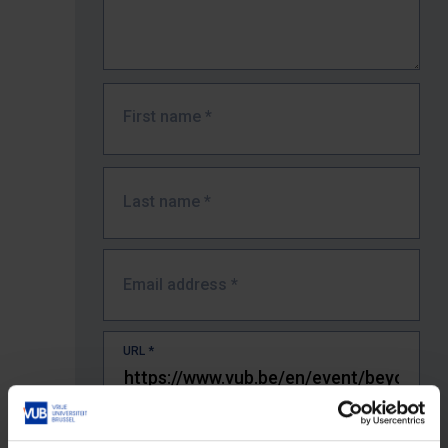
First name
*
Last name
*
Email address
*
URL
*
The full URL of the page where you encountered the error.
E.g. https://www.vub.be/nl/studeren-aan-de-vub/alle-