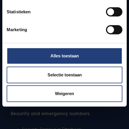
Timetables
Statistieken
How to get to the VUB campuses
Research groups
Campus facilities
Marketing
Info for
Alles toestaan
Press
Students
Staff
Selectie toestaan
PhD students
Teachers and secondary schools
Working students
Weigeren
International students
Security and emergency numbers