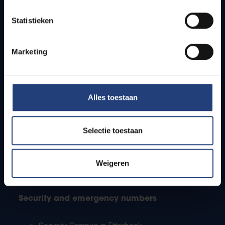
Timetables
Statistieken
How to get to the VUB campuses
Research groups
Campus facilities
Marketing
Info for
Alles toestaan
Press
Students
Staff
Selectie toestaan
PhD students
Teachers and secondary schools
Working students
Weigeren
International students
Security and emergency numbers