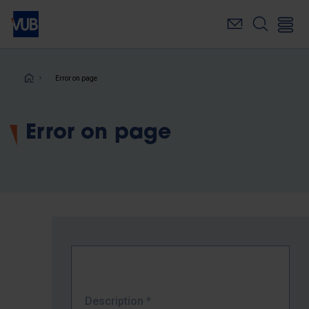
Skip
to
main
content
Breadcrumb
Error on page
Error on page
Description
*