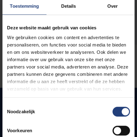
opleidingen
Toestemming
Details
Over
Deze website maakt gebruik van cookies
We gebruiken cookies om content en advertenties te
personaliseren, om functies voor social media te bieden
en om ons websiteverkeer te analyseren. Ook delen we
informatie over uw gebruik van onze site met onze
partners voor social media, adverteren en analyse. Deze
partners kunnen deze gegevens combineren met andere
informatie die u aan ze heeft verstrekt of die ze hebben
verzameld op basis van uw gebruik van hun services.
Toestemmingsselectie
Noodzakelijk
Quick links
Webmail
Voorkeuren
Jobs