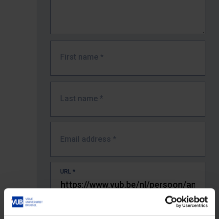
First name
*
Last name
*
Email address
*
URL
*
The full URL of the page where you encountered the error.
E.g. https://www.vub.be/nl/studeren-aan-de-vub/alle-