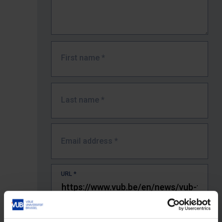
First name
*
Last name
*
Email address
*
URL
*
The full URL of the page where you encountered the error.
E.g. https://www.vub.be/nl/studeren-aan-de-vub/alle-