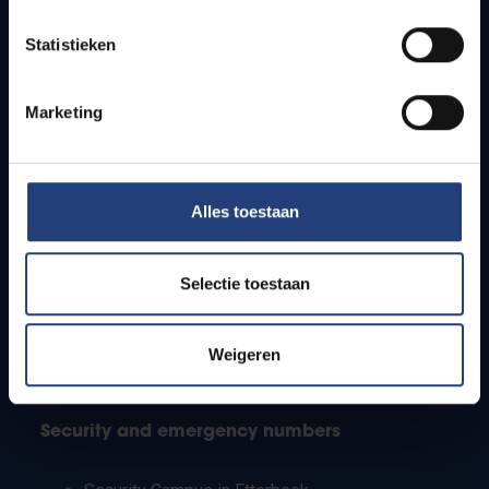
Timetables
Statistieken
How to get to the VUB campuses
Research groups
Campus facilities
Marketing
Info for
Alles toestaan
Press
Students
Staff
Selectie toestaan
PhD students
Teachers and secondary schools
Working students
Weigeren
International students
Security and emergency numbers