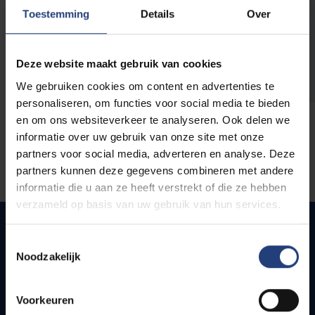
opleidingen
Toestemming
Details
Over
Deze website maakt gebruik van cookies
We gebruiken cookies om content en advertenties te
personaliseren, om functies voor social media te bieden
en om ons websiteverkeer te analyseren. Ook delen we
informatie over uw gebruik van onze site met onze
partners voor social media, adverteren en analyse. Deze
partners kunnen deze gegevens combineren met andere
informatie die u aan ze heeft verstrekt of die ze hebben
verzameld op basis van uw gebruik van hun services.
Toestemmingsselectie
Noodzakelijk
Quick links
Webmail
Voorkeuren
Jobs