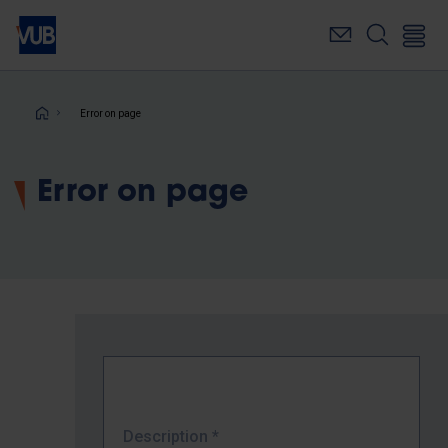
Skip
to
main
content
Breadcrumb
Error on page
Error on page
Description
*