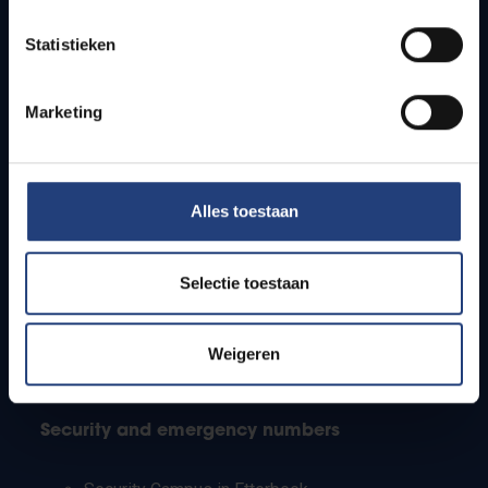
Timetables
Statistieken
How to get to the VUB campuses
Research groups
Campus facilities
Marketing
Info for
Alles toestaan
Press
Students
Staff
Selectie toestaan
PhD students
Teachers and secondary schools
Working students
Weigeren
International students
Security and emergency numbers