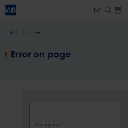
Skip
to
main
content
Breadcrumb
Error on page
Error on page
Description
*