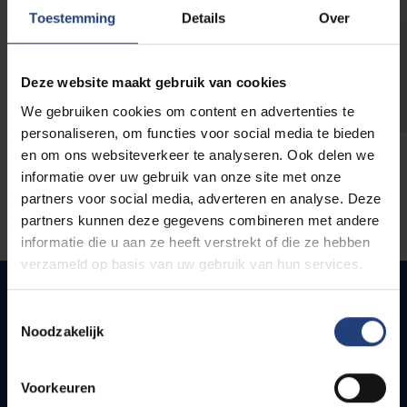
opleidingen
Toestemming
Details
Over
Deze website maakt gebruik van cookies
We gebruiken cookies om content en advertenties te
personaliseren, om functies voor social media te bieden
en om ons websiteverkeer te analyseren. Ook delen we
informatie over uw gebruik van onze site met onze
partners voor social media, adverteren en analyse. Deze
partners kunnen deze gegevens combineren met andere
informatie die u aan ze heeft verstrekt of die ze hebben
verzameld op basis van uw gebruik van hun services.
Toestemmingsselectie
Noodzakelijk
Quick links
Webmail
Voorkeuren
Jobs