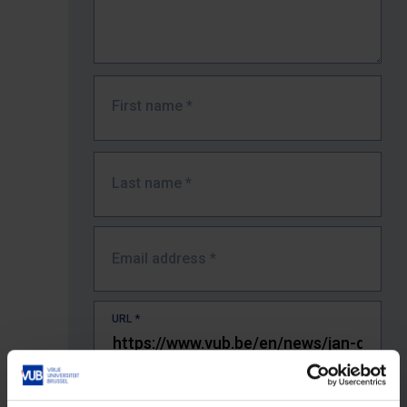
First name
*
Last name
*
Email address
*
URL
*
The full URL of the page where you encountered the error.
E.g. https://www.vub.be/nl/studeren-aan-de-vub/alle-