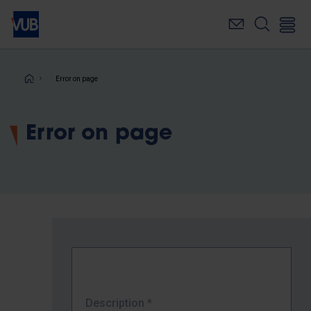
Skip
to
main
content
Breadcrumb
Error on page
Error on page
Description
*