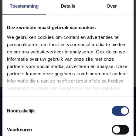
opleidingen
Toestemming
Details
Over
Deze website maakt gebruik van cookies
We gebruiken cookies om content en advertenties te
personaliseren, om functies voor social media te bieden
en om ons websiteverkeer te analyseren. Ook delen we
informatie over uw gebruik van onze site met onze
partners voor social media, adverteren en analyse. Deze
partners kunnen deze gegevens combineren met andere
informatie die u aan ze heeft verstrekt of die ze hebben
verzameld op basis van uw gebruik van hun services.
Toestemmingsselectie
Noodzakelijk
Quick links
Webmail
Voorkeuren
Jobs