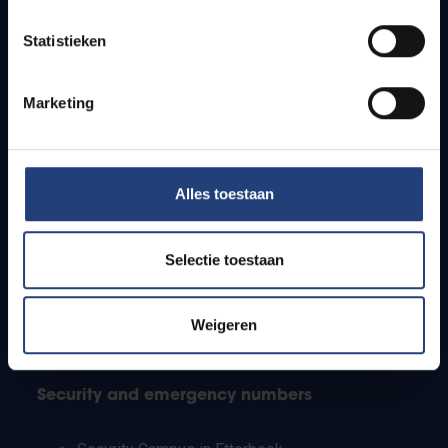
Timetables
Statistieken
How to get to the VUB campuses
Research groups
Campus facilities
Marketing
Info for
Alles toestaan
Press
Students
Staff
Selectie toestaan
PhD students
Teachers and secondary schools
Working students
Weigeren
International students
Security and emergency numbers