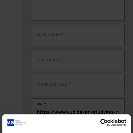
First name
*
Last name
*
Email address
*
URL
*
The full URL of the page where you encountered the error.
E.g. https://www.vub.be/nl/studeren-aan-de-vub/alle-