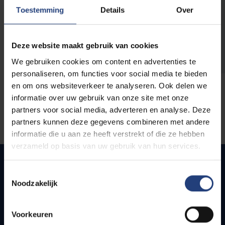
opleidingen
Toestemming
Details
Over
Deze website maakt gebruik van cookies
We gebruiken cookies om content en advertenties te
personaliseren, om functies voor social media te bieden
en om ons websiteverkeer te analyseren. Ook delen we
informatie over uw gebruik van onze site met onze
partners voor social media, adverteren en analyse. Deze
partners kunnen deze gegevens combineren met andere
informatie die u aan ze heeft verstrekt of die ze hebben
verzameld op basis van uw gebruik van hun services.
Toestemmingsselectie
Noodzakelijk
Quick links
Webmail
Voorkeuren
Jobs