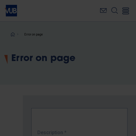
Skip
to
main
content
Breadcrumb
Error on page
Error on page
Description
*