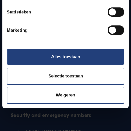
Timetables
Statistieken
How to get to the VUB campuses
Research groups
Campus facilities
Marketing
Info for
Alles toestaan
Press
Students
Staff
Selectie toestaan
PhD students
Teachers and secondary schools
Working students
Weigeren
International students
Security and emergency numbers