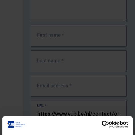
First name
*
Last name
*
Email address
*
URL
*
The full URL of the page where you encountered the error.
E.g. https://www.vub.be/nl/studeren-aan-de-vub/alle-