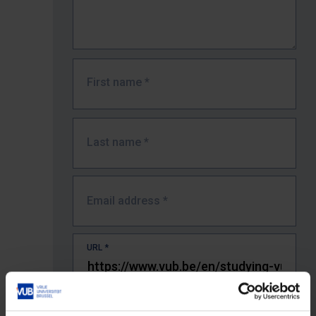
First name
*
Last name
*
Email address
*
URL
*
The full URL of the page where you encountered the error.
E.g. https://www.vub.be/nl/studeren-aan-de-vub/alle-