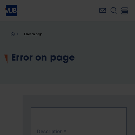
Skip
to
main
content
Breadcrumb
Error on page
Error on page
Description
*