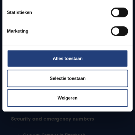
Timetables
Statistieken
How to get to the VUB campuses
Research groups
Campus facilities
Marketing
Info for
Alles toestaan
Press
Students
Staff
Selectie toestaan
PhD students
Teachers and secondary schools
Working students
Weigeren
International students
Security and emergency numbers