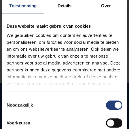
opleidingen
Toestemming
Details
Over
Deze website maakt gebruik van cookies
We gebruiken cookies om content en advertenties te
personaliseren, om functies voor social media te bieden
en om ons websiteverkeer te analyseren. Ook delen we
informatie over uw gebruik van onze site met onze
partners voor social media, adverteren en analyse. Deze
partners kunnen deze gegevens combineren met andere
informatie die u aan ze heeft verstrekt of die ze hebben
verzameld op basis van uw gebruik van hun services.
Toestemmingsselectie
Noodzakelijk
Quick links
Webmail
Voorkeuren
Jobs