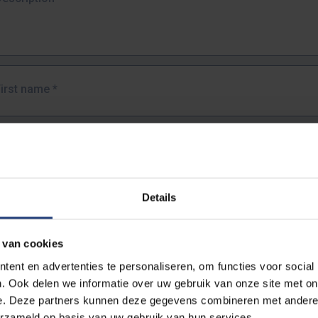
First name
*
Last name
*
Details
Email address
*
 van cookies
URL
*
ent en advertenties te personaliseren, om functies voor social
. Ook delen we informatie over uw gebruik van onze site met on
e. Deze partners kunnen deze gegevens combineren met andere i
ull URL of the page where you encountered the error.
erzameld op basis van uw gebruik van hun services.
https://www.vub.be/nl/studeren-aan-de-vub/alle-opleidingen