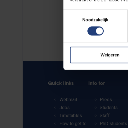
Toestemmingsselectie
Noodzakelijk
Weigeren
Quick links
Info for
Webmail
Press
Jobs
Students
Timetables
Staff
How to get to
PhD students