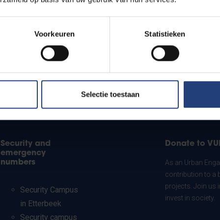
Voorkeuren
Statistieken
Selectie toestaan
Security and
Donate to VU
emergency
numbers
As an Urban Engag
contribution to a 
projects. Join us
Security Campus
invest in society.
in Etterbeek
Security campus