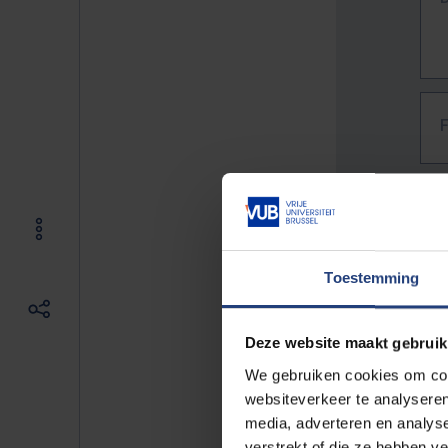
Toestemming
Deze website maakt gebruik
We gebruiken cookies om cont
websiteverkeer te analyseren
media, adverteren en analys
The f
verstrekt of die ze hebben v
E.g. 