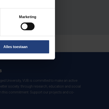
Marketing
Alles toestaan
B
ed University, VUB is committed to make an active
better society: through research, education and social
 in this commitment. Support our projects and co-