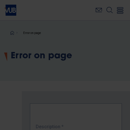
Skip
to
main
content
Breadcrumb
Error on page
Error on page
Description
*