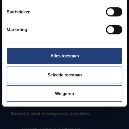
Timetables
Statistieken
How to get to the VUB campuses
Research groups
Campus facilities
Marketing
Info for
Alles toestaan
Press
Students
Staff
Selectie toestaan
PhD students
Teachers and secondary schools
Working students
Weigeren
International students
Security and emergency numbers