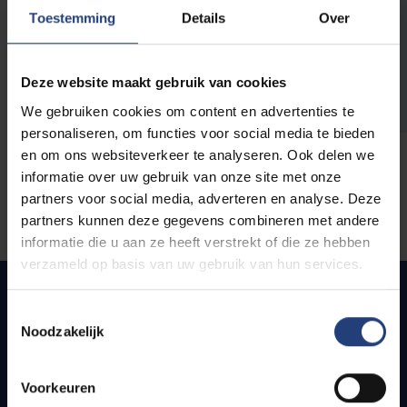
opleidingen
Toestemming
Details
Over
Deze website maakt gebruik van cookies
We gebruiken cookies om content en advertenties te
personaliseren, om functies voor social media te bieden
en om ons websiteverkeer te analyseren. Ook delen we
informatie over uw gebruik van onze site met onze
partners voor social media, adverteren en analyse. Deze
partners kunnen deze gegevens combineren met andere
informatie die u aan ze heeft verstrekt of die ze hebben
verzameld op basis van uw gebruik van hun services.
Toestemmingsselectie
Noodzakelijk
Quick links
Webmail
Voorkeuren
Jobs