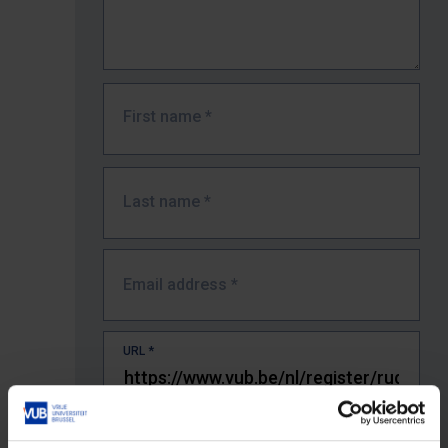
First name
*
Last name
*
Email address
*
URL
*
The full URL of the page where you encountered the error.
E.g. https://www.vub.be/nl/studeren-aan-de-vub/alle-