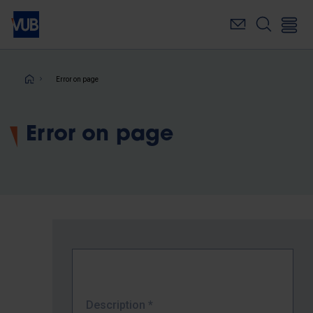
Skip
to
main
content
Breadcrumb
Error on page
Error on page
Description
*