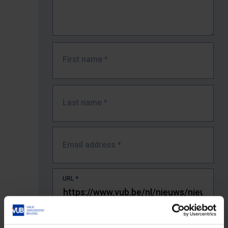
First name
*
Last name
*
Email address
*
URL
*
The full URL of the page where you encountered the error.
E.g. https://www.vub.be/nl/studeren-aan-de-vub/alle-