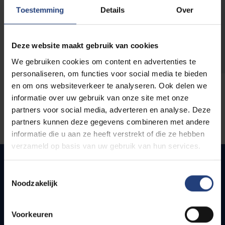
opleidingen
Toestemming
Details
Over
Deze website maakt gebruik van cookies
We gebruiken cookies om content en advertenties te
personaliseren, om functies voor social media te bieden
en om ons websiteverkeer te analyseren. Ook delen we
informatie over uw gebruik van onze site met onze
partners voor social media, adverteren en analyse. Deze
partners kunnen deze gegevens combineren met andere
informatie die u aan ze heeft verstrekt of die ze hebben
verzameld op basis van uw gebruik van hun services.
Toestemmingsselectie
Noodzakelijk
Quick links
Webmail
Voorkeuren
Jobs