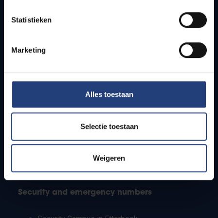
Timetables
Statistieken
How to get to the VUB campuses
Research groups
Campus facilities
Marketing
Info for
Alles toestaan
Press
Students
Staff
Selectie toestaan
PhD students
Teachers and secondary schools
Working students
Weigeren
International students
Security and emergency numbers