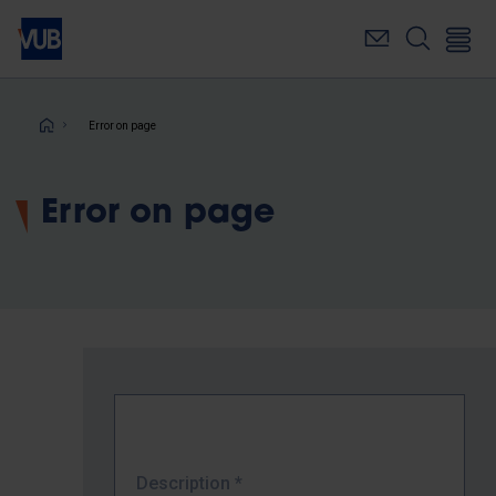
Skip
to
main
content
Breadcrumb
Error on page
Error on page
Description
*