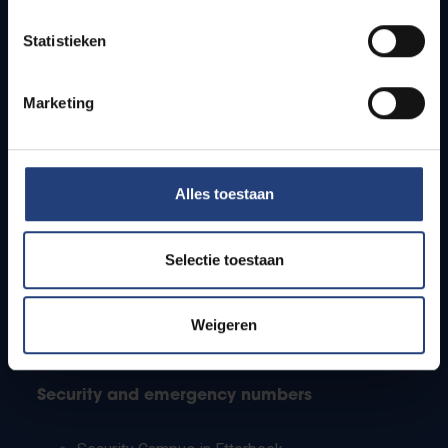
Timetables
Statistieken
How to get to the VUB campuses
Research groups
Campus facilities
Marketing
Info for
Alles toestaan
Press
Students
Staff
Selectie toestaan
PhD students
Teachers and secondary schools
Working students
Weigeren
International students
Security and emergency numbers