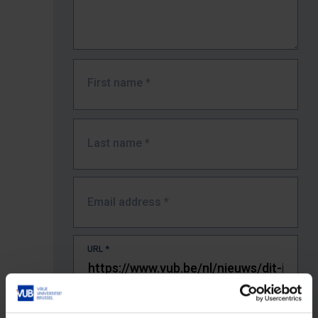
First name
*
Last name
*
Email address
*
URL
*
The full URL of the page where you encountered the error.
E.g. https://www.vub.be/nl/studeren-aan-de-vub/alle-