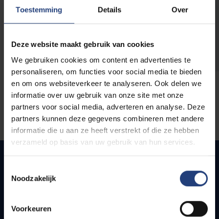
opleidingen
Toestemming
Details
Over
Deze website maakt gebruik van cookies
We gebruiken cookies om content en advertenties te
personaliseren, om functies voor social media te bieden
en om ons websiteverkeer te analyseren. Ook delen we
informatie over uw gebruik van onze site met onze
partners voor social media, adverteren en analyse. Deze
partners kunnen deze gegevens combineren met andere
informatie die u aan ze heeft verstrekt of die ze hebben
verzameld op basis van uw gebruik van hun services.
Toestemmingsselectie
Noodzakelijk
Quick links
Webmail
Voorkeuren
Jobs