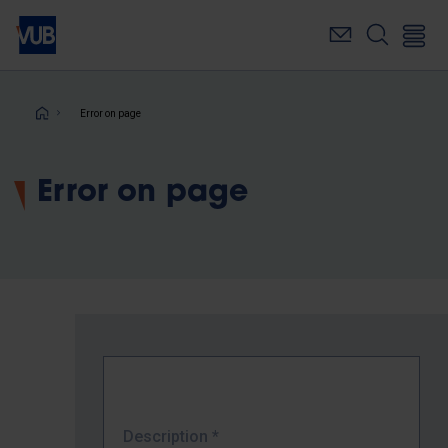
Skip
to
main
content
Breadcrumb
Error on page
Error on page
Description
*