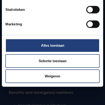
Timetables
Statistieken
How to get to the VUB campuses
Research groups
Campus facilities
Marketing
Info for
Alles toestaan
Press
Students
Staff
Selectie toestaan
PhD students
Teachers and secondary schools
Working students
Weigeren
International students
Security and emergency numbers