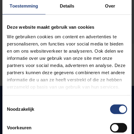
opleidingen
Toestemming
Details
Over
Deze website maakt gebruik van cookies
We gebruiken cookies om content en advertenties te
personaliseren, om functies voor social media te bieden
en om ons websiteverkeer te analyseren. Ook delen we
informatie over uw gebruik van onze site met onze
partners voor social media, adverteren en analyse. Deze
partners kunnen deze gegevens combineren met andere
informatie die u aan ze heeft verstrekt of die ze hebben
verzameld op basis van uw gebruik van hun services.
Toestemmingsselectie
Noodzakelijk
Quick links
Webmail
Voorkeuren
Jobs