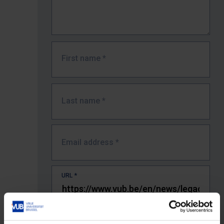
First name
*
Last name
*
Email address
*
URL
*
The full URL of the page where you encountered the error.
E.g. https://www.vub.be/nl/studeren-aan-de-vub/alle-