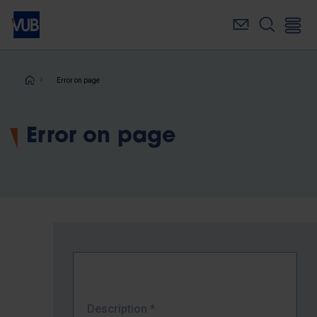
Skip
to
main
content
Breadcrumb
Error on page
Error on page
Description
*