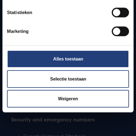
Timetables
Statistieken
How to get to the VUB campuses
Research groups
Campus facilities
Marketing
Info for
Alles toestaan
Press
Students
Staff
Selectie toestaan
PhD students
Teachers and secondary schools
Working students
Weigeren
International students
Security and emergency numbers