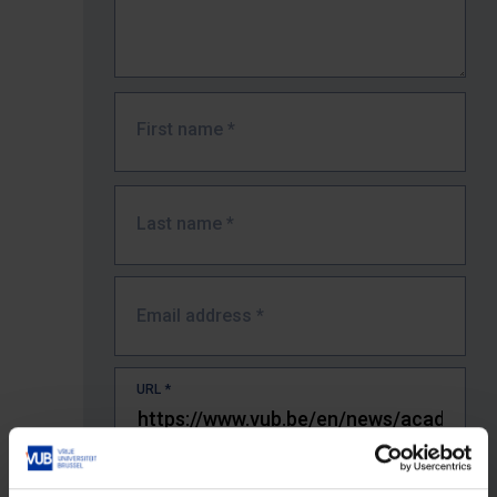
First name
*
Last name
*
Email address
*
URL
*
The full URL of the page where you encountered the error.
E.g. https://www.vub.be/nl/studeren-aan-de-vub/alle-