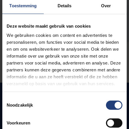
opleidingen
Toestemming
Details
Over
Deze website maakt gebruik van cookies
We gebruiken cookies om content en advertenties te
personaliseren, om functies voor social media te bieden
en om ons websiteverkeer te analyseren. Ook delen we
informatie over uw gebruik van onze site met onze
partners voor social media, adverteren en analyse. Deze
partners kunnen deze gegevens combineren met andere
informatie die u aan ze heeft verstrekt of die ze hebben
verzameld op basis van uw gebruik van hun services.
Toestemmingsselectie
Noodzakelijk
Quick links
Webmail
Voorkeuren
Jobs