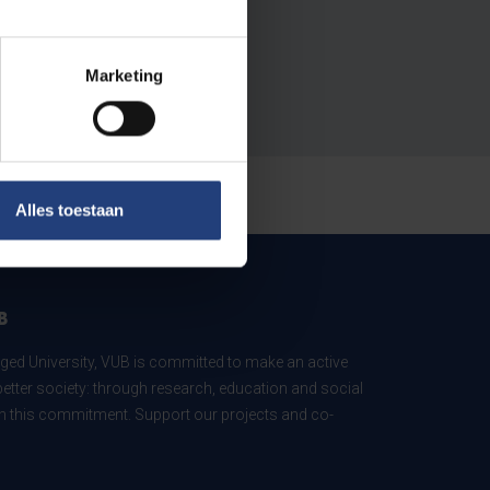
Marketing
Alles toestaan
B
ed University, VUB is committed to make an active
better society: through research, education and social
 in this commitment. Support our projects and co-