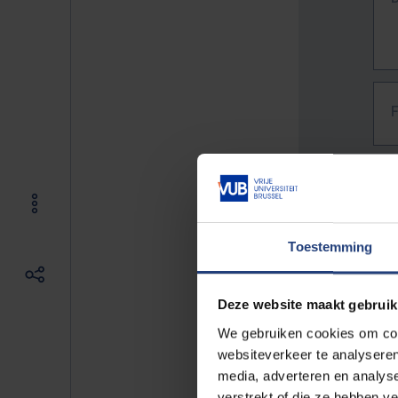
Toestemming
Deze website maakt gebruik
We gebruiken cookies om cont
websiteverkeer te analyseren
media, adverteren en analys
The f
verstrekt of die ze hebben v
E.g. 