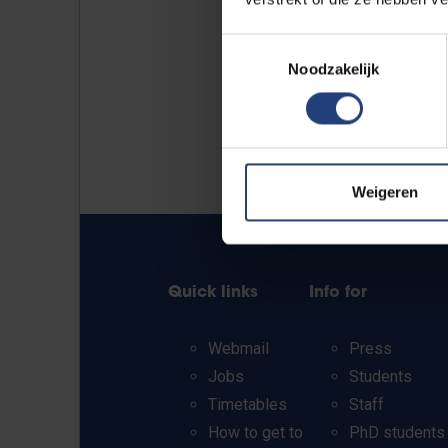
Toestemmingsselectie
Noodzakelijk
Weigeren
Quick links
Info for
Webmail
Press
Jobs
Students
Timetables
Staff
How to get to
PhD students