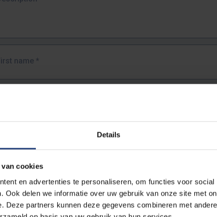
First name
*
Last name
*
Details
Email address
*
 van cookies
URL
*
ent en advertenties te personaliseren, om functies voor social
. Ook delen we informatie over uw gebruik van onze site met on
e. Deze partners kunnen deze gegevens combineren met andere i
ull URL of the page where you encountered the error.
erzameld op basis van uw gebruik van hun services.
https://www.vub.be/nl/studeren-aan-de-vub/alle-opleidingen