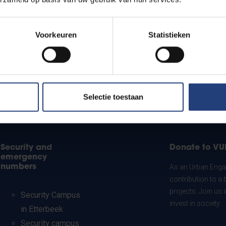
Voorkeuren
Statistieken
Selectie toestaan
Security and
Donate to VU
emergency
numbers
As an Urban Engag
contribution to a 
projects. Join us
Security Campus
invest in society.
in Etterbeek
Security campus