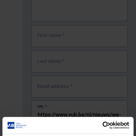
First name
*
Last name
*
Email address
*
URL
*
The full URL of the page where you encountered the error.
E.g. https://www.vub.be/nl/studeren-aan-de-vub/alle-