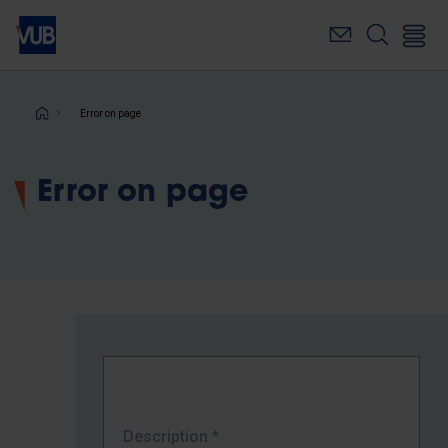
Skip
to
main
content
Breadcrumb
Error on page
Error on page
Description
*