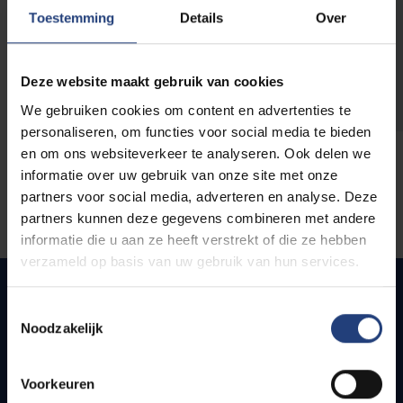
opleidingen
Toestemming
Details
Over
Deze website maakt gebruik van cookies
We gebruiken cookies om content en advertenties te
personaliseren, om functies voor social media te bieden
en om ons websiteverkeer te analyseren. Ook delen we
informatie over uw gebruik van onze site met onze
partners voor social media, adverteren en analyse. Deze
partners kunnen deze gegevens combineren met andere
informatie die u aan ze heeft verstrekt of die ze hebben
verzameld op basis van uw gebruik van hun services.
Toestemmingsselectie
Noodzakelijk
Quick links
Webmail
Voorkeuren
Jobs