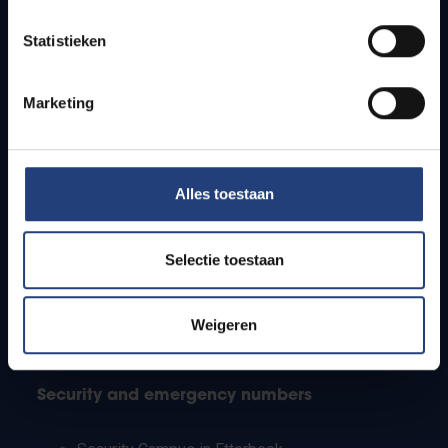
Timetables
Statistieken
How to get to the VUB campuses
Research groups
Campus facilities
Marketing
Info for
Alles toestaan
Press
Students
Staff
Selectie toestaan
PhD students
Teachers and secondary schools
Working students
Weigeren
International students
Security and emergency numbers