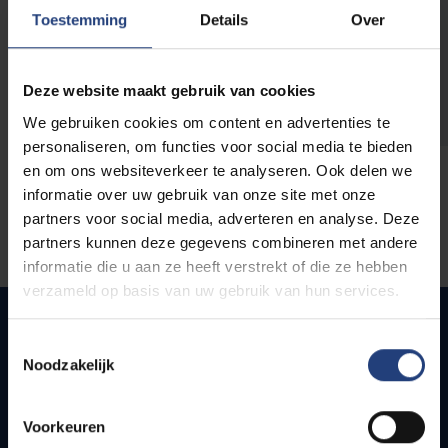
opleidingen
Toestemming
Details
Over
Deze website maakt gebruik van cookies
We gebruiken cookies om content en advertenties te
personaliseren, om functies voor social media te bieden
en om ons websiteverkeer te analyseren. Ook delen we
informatie over uw gebruik van onze site met onze
partners voor social media, adverteren en analyse. Deze
partners kunnen deze gegevens combineren met andere
informatie die u aan ze heeft verstrekt of die ze hebben
verzameld op basis van uw gebruik van hun services.
Toestemmingsselectie
Noodzakelijk
Quick links
Webmail
Voorkeuren
Jobs