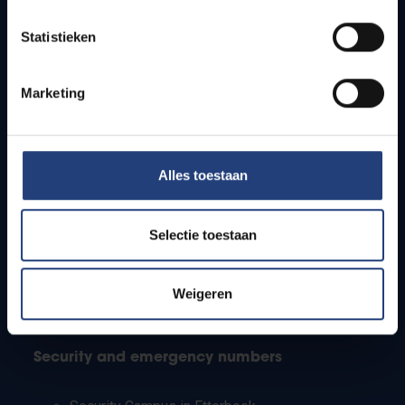
Timetables
Statistieken
How to get to the VUB campuses
Research groups
Campus facilities
Marketing
Info for
Alles toestaan
Press
Students
Staff
Selectie toestaan
PhD students
Teachers and secondary schools
Working students
Weigeren
International students
Security and emergency numbers