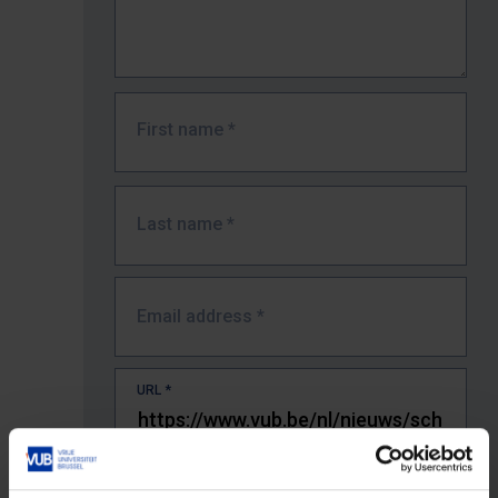
First name
*
Last name
*
Email address
*
URL
*
The full URL of the page where you encountered the error.
E.g. https://www.vub.be/nl/studeren-aan-de-vub/alle-