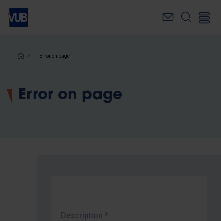
Skip
to
main
content
Breadcrumb
Error on page
Error on page
Description
*