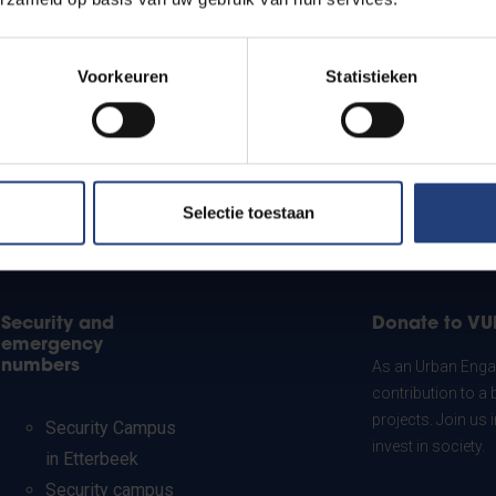
Voorkeuren
Statistieken
Selectie toestaan
Security and
Donate to VU
emergency
numbers
As an Urban Engag
contribution to a 
projects. Join us
Security Campus
invest in society.
in Etterbeek
Security campus