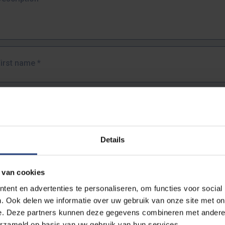
First name
*
Last name
*
Details
Email address
*
 van cookies
URL
*
ent en advertenties te personaliseren, om functies voor social
. Ook delen we informatie over uw gebruik van onze site met on
e. Deze partners kunnen deze gegevens combineren met andere i
ull URL of the page where you encountered the error.
erzameld op basis van uw gebruik van hun services.
https://www.vub.be/nl/studeren-aan-de-vub/alle-opleidingen