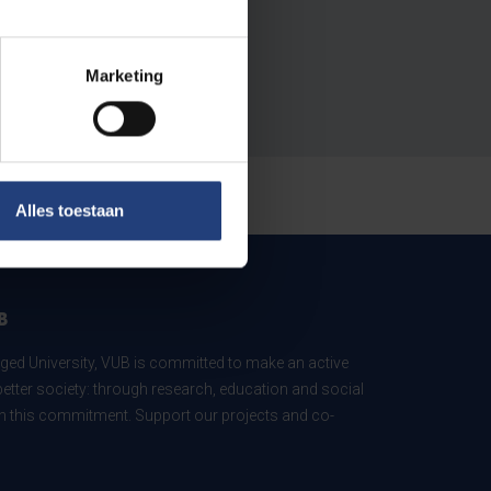
Marketing
Alles toestaan
B
ed University, VUB is committed to make an active
better society: through research, education and social
 in this commitment. Support our projects and co-