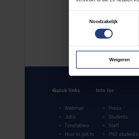
Toestemmingsselectie
Noodzakelijk
Weigeren
Quick links
Info for
Webmail
Press
Jobs
Students
Timetables
Staff
How to get to
PhD students