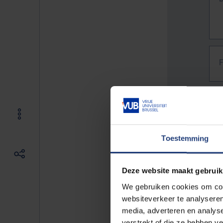
Toestemming
Deze website maakt gebruik
We gebruiken cookies om cont
websiteverkeer te analyseren
media, adverteren en analys
The f
verstrekt of die ze hebben v
E.g. 