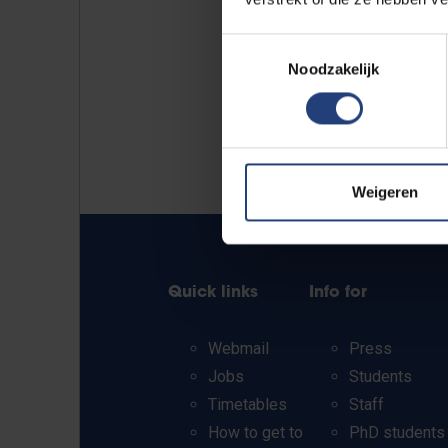
Toestemmingsselectie
Noodzakelijk
Weigeren
Quick links
Info for
Webmail
Press
Jobs
Students
Timetables
Staff
How to get to
PhD students