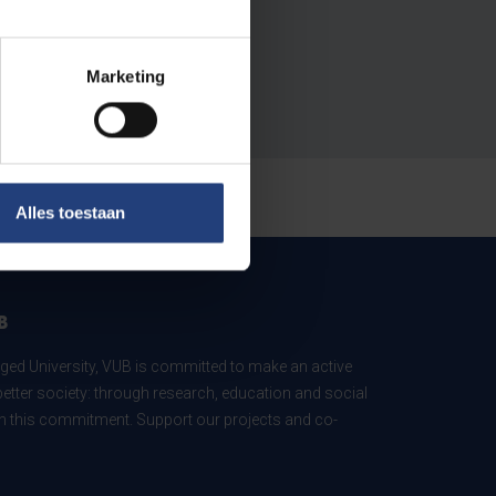
Marketing
Alles toestaan
B
ed University, VUB is committed to make an active
better society: through research, education and social
 in this commitment. Support our projects and co-