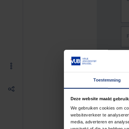
Toestemming
Deze website maakt gebruik
We gebruiken cookies om cont
websiteverkeer te analyseren
media, adverteren en analys
The f
verstrekt of die ze hebben v
E.g. 