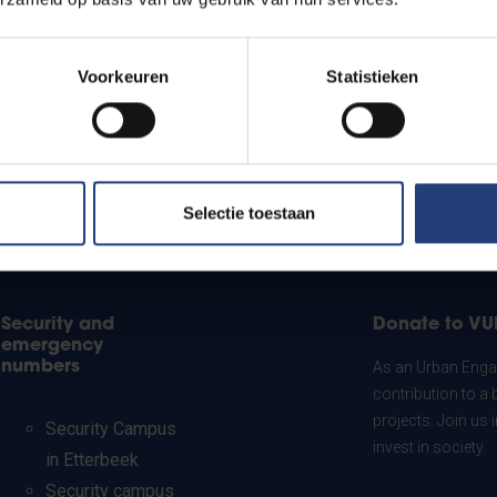
Voorkeuren
Statistieken
Selectie toestaan
Security and
Donate to VU
emergency
numbers
As an Urban Engag
contribution to a 
projects. Join us
Security Campus
invest in society.
in Etterbeek
Security campus