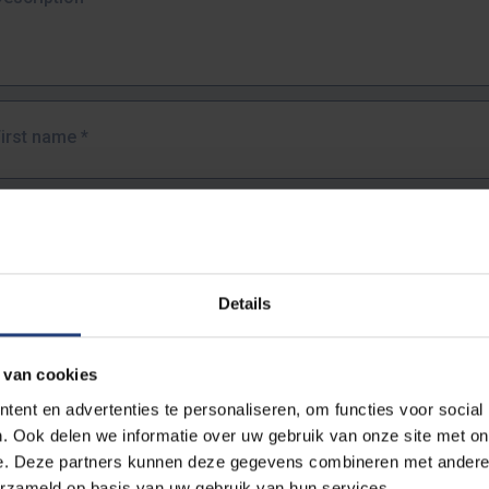
First name
*
Last name
*
Details
Email address
*
 van cookies
URL
*
ent en advertenties te personaliseren, om functies voor social
. Ook delen we informatie over uw gebruik van onze site met on
e. Deze partners kunnen deze gegevens combineren met andere i
ull URL of the page where you encountered the error.
erzameld op basis van uw gebruik van hun services.
https://www.vub.be/nl/studeren-aan-de-vub/alle-opleidingen