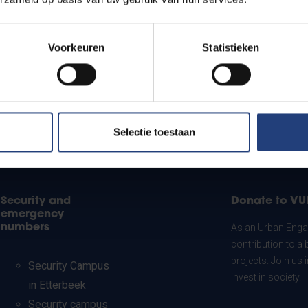
Voorkeuren
Statistieken
Selectie toestaan
Security and
Donate to VU
emergency
numbers
As an Urban Engag
contribution to a 
projects. Join us
Security Campus
invest in society.
in Etterbeek
Security campus