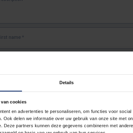
First name
*
Last name
*
Details
Email address
*
 van cookies
URL
*
ent en advertenties te personaliseren, om functies voor social
. Ook delen we informatie over uw gebruik van onze site met on
e. Deze partners kunnen deze gegevens combineren met andere i
ull URL of the page where you encountered the error.
erzameld op basis van uw gebruik van hun services.
https://www.vub.be/nl/studeren-aan-de-vub/alle-opleidingen