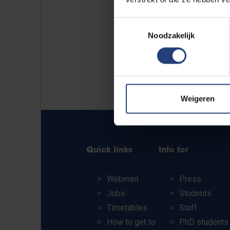
Toestemmingsselectie
Noodzakelijk
Weigeren
Quick links
Info for
Webmail
Press
Jobs
Students
Timetables
Staff
How to get to
PhD students