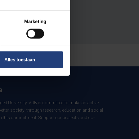
Marketing
Alles toestaan
B
ed University, VUB is committed to make an active
better society: through research, education and social
 in this commitment. Support our projects and co-