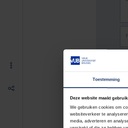
Toestemming
Deze website maakt gebruik
We gebruiken cookies om cont
websiteverkeer te analyseren
media, adverteren en analys
The f
verstrekt of die ze hebben v
E.g. 