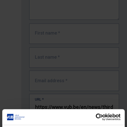
First name
*
Last name
*
Email address
*
URL
*
The full URL of the page where you encountered the error.
E.g. https://www.vub.be/nl/studeren-aan-de-vub/alle-