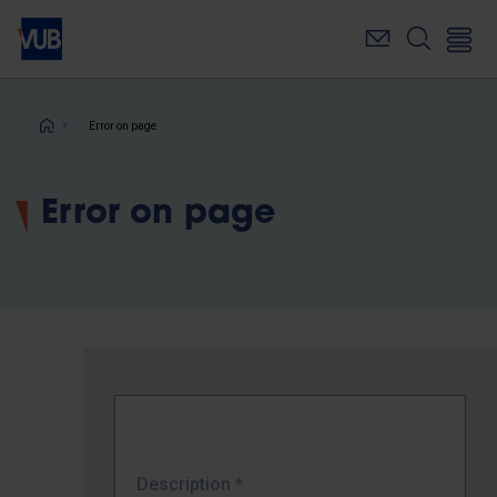
Skip
to
main
content
Breadcrumb
Error on page
Error on page
Description
*