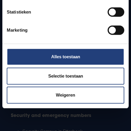
Timetables
Statistieken
How to get to the VUB campuses
Research groups
Campus facilities
Marketing
Info for
Alles toestaan
Press
Students
Staff
Selectie toestaan
PhD students
Teachers and secondary schools
Working students
Weigeren
International students
Security and emergency numbers