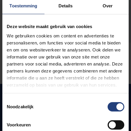
opleidingen
Toestemming
Details
Over
Deze website maakt gebruik van cookies
We gebruiken cookies om content en advertenties te
personaliseren, om functies voor social media te bieden
en om ons websiteverkeer te analyseren. Ook delen we
informatie over uw gebruik van onze site met onze
partners voor social media, adverteren en analyse. Deze
partners kunnen deze gegevens combineren met andere
informatie die u aan ze heeft verstrekt of die ze hebben
verzameld op basis van uw gebruik van hun services.
Toestemmingsselectie
Noodzakelijk
Quick links
Webmail
Voorkeuren
Jobs