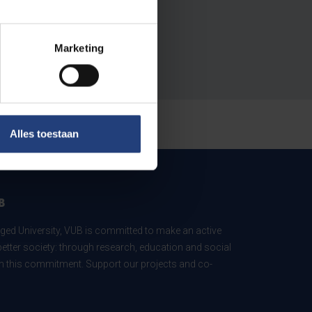
Marketing
Alles toestaan
B
ed University, VUB is committed to make an active
better society: through research, education and social
 in this commitment. Support our projects and co-