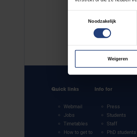
Toestemmingsselectie
Noodzakelijk
Weigeren
Quick links
Info for
Webmail
Press
Jobs
Students
Timetables
Staff
How to get to
PhD students