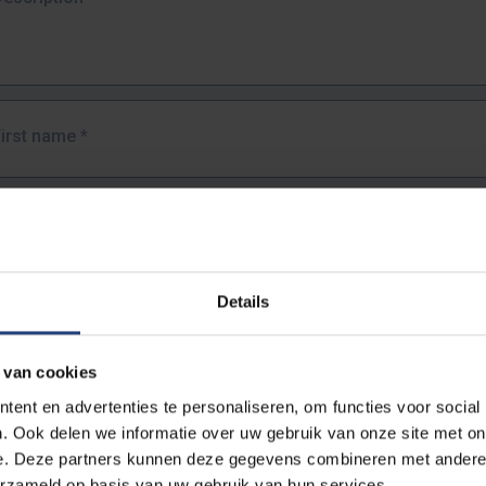
First name
*
Last name
*
Details
Email address
*
 van cookies
URL
*
ent en advertenties te personaliseren, om functies voor social
. Ook delen we informatie over uw gebruik van onze site met on
e. Deze partners kunnen deze gegevens combineren met andere i
ull URL of the page where you encountered the error.
erzameld op basis van uw gebruik van hun services.
https://www.vub.be/nl/studeren-aan-de-vub/alle-opleidingen