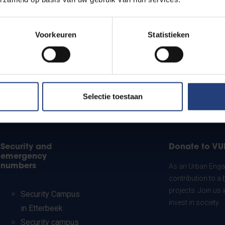
Voorkeuren
Statistieken
Selectie toestaan
Security and
Donate to VU
emergency
numbers
As an Urban Engag
contribution to a 
projects. Join us
Security Campus
invest in society.
in Etterbeek
Security campus