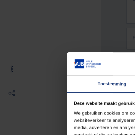
Toestemming
Deze website maakt gebruik
We gebruiken cookies om cont
websiteverkeer te analyseren
media, adverteren en analys
The f
verstrekt of die ze hebben v
E.g. 