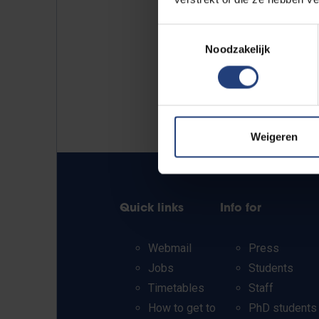
Toestemmingsselectie
Noodzakelijk
Weigeren
Quick links
Info for
Webmail
Press
Jobs
Students
Timetables
Staff
How to get to
PhD students