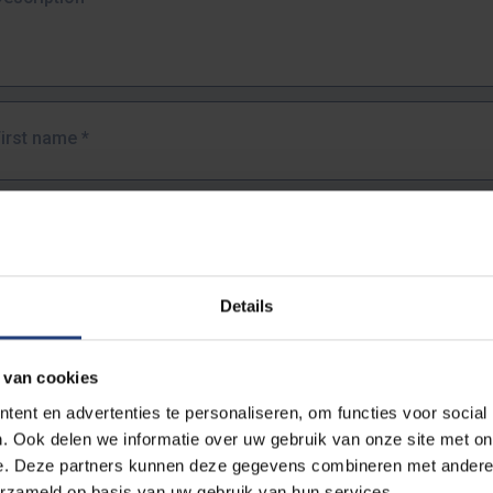
First name
*
Last name
*
Details
Email address
*
 van cookies
URL
*
ent en advertenties te personaliseren, om functies voor social
. Ook delen we informatie over uw gebruik van onze site met on
e. Deze partners kunnen deze gegevens combineren met andere i
ull URL of the page where you encountered the error.
erzameld op basis van uw gebruik van hun services.
https://www.vub.be/nl/studeren-aan-de-vub/alle-opleidingen