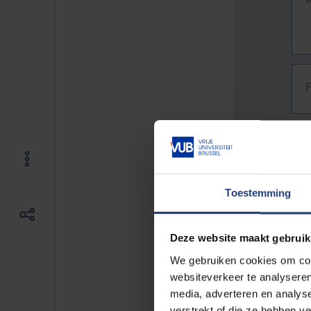
Toestemming
Deze website maakt gebruik
We gebruiken cookies om cont
websiteverkeer te analyseren
media, adverteren en analys
The f
verstrekt of die ze hebben v
E.g. 