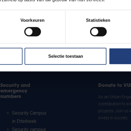
Voorkeuren
Statistieken
Selectie toestaan
Security and
Donate to VU
emergency
numbers
As an Urban Engag
contribution to a 
projects. Join us
Security Campus
invest in society.
in Etterbeek
Security campus