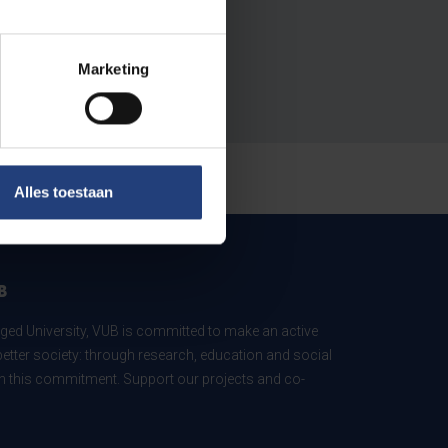
Marketing
Alles toestaan
B
ed University, VUB is committed to make an active
better society: through research, education and social
 in this commitment. Support our projects and co-