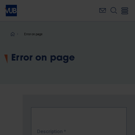
Skip
to
main
content
Breadcrumb
Error on page
Error on page
Description
*