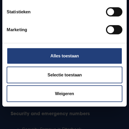
Timetables
Statistieken
How to get to the VUB campuses
Research groups
Campus facilities
Marketing
Info for
Alles toestaan
Press
Students
Staff
Selectie toestaan
PhD students
Teachers and secondary schools
Working students
Weigeren
International students
Security and emergency numbers