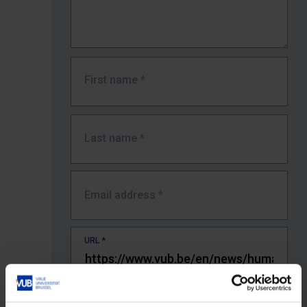
First name
*
Last name
*
Email address
*
URL
*
The full URL of the page where you encountered the error.
E.g. https://www.vub.be/nl/studeren-aan-de-vub/alle-