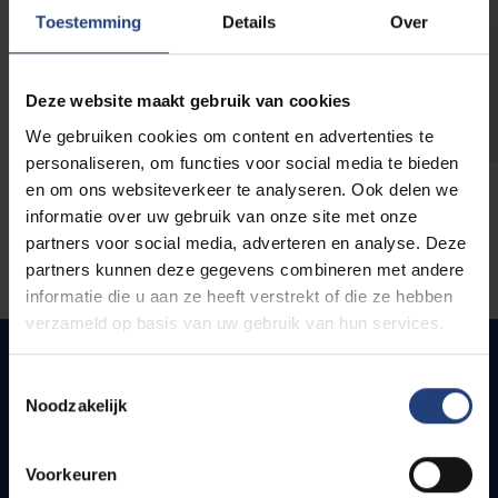
opleidingen
Toestemming
Details
Over
Deze website maakt gebruik van cookies
We gebruiken cookies om content en advertenties te
personaliseren, om functies voor social media te bieden
en om ons websiteverkeer te analyseren. Ook delen we
informatie over uw gebruik van onze site met onze
partners voor social media, adverteren en analyse. Deze
partners kunnen deze gegevens combineren met andere
informatie die u aan ze heeft verstrekt of die ze hebben
verzameld op basis van uw gebruik van hun services.
Toestemmingsselectie
Noodzakelijk
Quick links
Webmail
Voorkeuren
Jobs