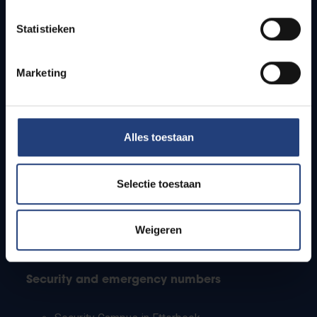
Timetables
Statistieken
How to get to the VUB campuses
Research groups
Campus facilities
Marketing
Info for
Alles toestaan
Press
Students
Staff
Selectie toestaan
PhD students
Teachers and secondary schools
Working students
Weigeren
International students
Security and emergency numbers