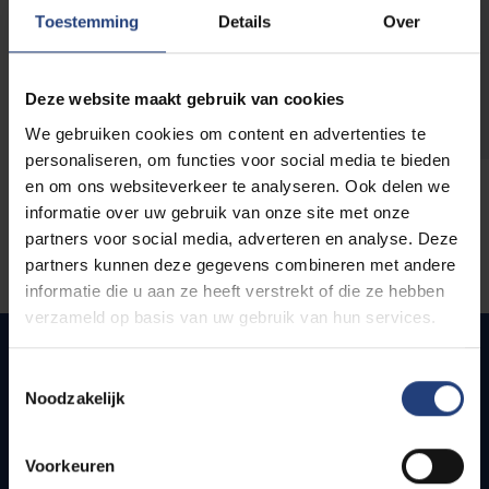
opleidingen
Toestemming
Details
Over
Deze website maakt gebruik van cookies
We gebruiken cookies om content en advertenties te
personaliseren, om functies voor social media te bieden
en om ons websiteverkeer te analyseren. Ook delen we
informatie over uw gebruik van onze site met onze
partners voor social media, adverteren en analyse. Deze
partners kunnen deze gegevens combineren met andere
informatie die u aan ze heeft verstrekt of die ze hebben
verzameld op basis van uw gebruik van hun services.
Toestemmingsselectie
Noodzakelijk
Quick links
Webmail
Voorkeuren
Jobs