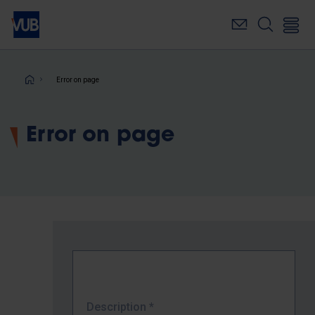
Skip
to
main
content
Breadcrumb
Error on page
Error on page
Description
*