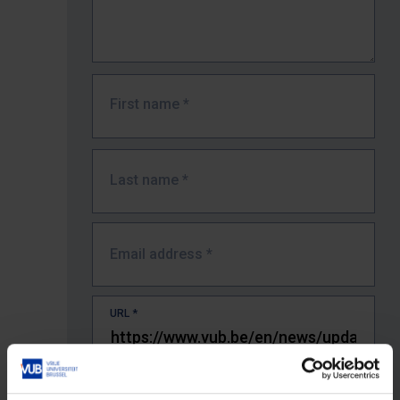
First name
*
Last name
*
Email address
*
URL
*
The full URL of the page where you encountered the error.
E.g. https://www.vub.be/nl/studeren-aan-de-vub/alle-