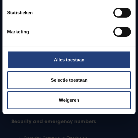
Timetables
Statistieken
How to get to the VUB campuses
Research groups
Campus facilities
Marketing
Info for
Alles toestaan
Press
Students
Staff
Selectie toestaan
PhD students
Teachers and secondary schools
Working students
Weigeren
International students
Security and emergency numbers