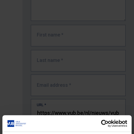
First name
*
Last name
*
Email address
*
URL
*
The full URL of the page where you encountered the error.
E.g. https://www.vub.be/nl/studeren-aan-de-vub/alle-