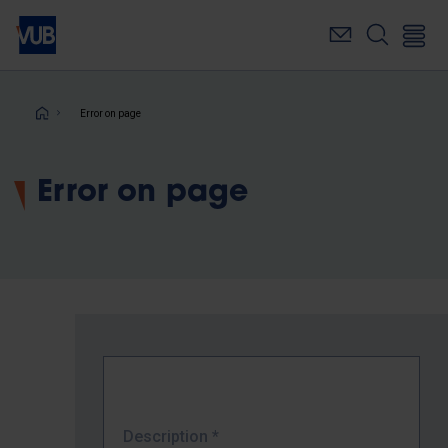
Skip
to
main
content
Breadcrumb
Error on page
Error on page
Description
*