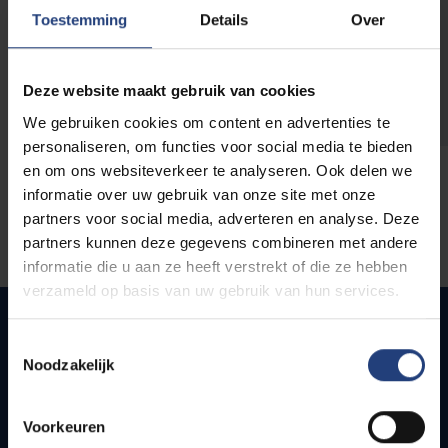
opleidingen
Toestemming
Details
Over
Deze website maakt gebruik van cookies
We gebruiken cookies om content en advertenties te
personaliseren, om functies voor social media te bieden
en om ons websiteverkeer te analyseren. Ook delen we
informatie over uw gebruik van onze site met onze
partners voor social media, adverteren en analyse. Deze
partners kunnen deze gegevens combineren met andere
informatie die u aan ze heeft verstrekt of die ze hebben
verzameld op basis van uw gebruik van hun services.
Toestemmingsselectie
Noodzakelijk
Quick links
Webmail
Voorkeuren
Jobs