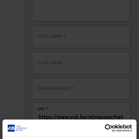
First name
*
Last name
*
Email address
*
URL
*
The full URL of the page where you encountered the error.
E.g. https://www.vub.be/nl/studeren-aan-de-vub/alle-