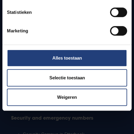
Timetables
Statistieken
How to get to the VUB campuses
Research groups
Campus facilities
Marketing
Info for
Alles toestaan
Press
Students
Staff
Selectie toestaan
PhD students
Teachers and secondary schools
Working students
Weigeren
International students
Security and emergency numbers