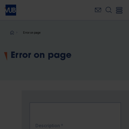
Skip
to
main
content
Breadcrumb
Error on page
Error on page
Description
*