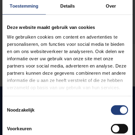
opleidingen
Toestemming
Details
Over
Deze website maakt gebruik van cookies
We gebruiken cookies om content en advertenties te
personaliseren, om functies voor social media te bieden
en om ons websiteverkeer te analyseren. Ook delen we
informatie over uw gebruik van onze site met onze
partners voor social media, adverteren en analyse. Deze
partners kunnen deze gegevens combineren met andere
informatie die u aan ze heeft verstrekt of die ze hebben
verzameld op basis van uw gebruik van hun services.
Toestemmingsselectie
Noodzakelijk
Quick links
Webmail
Voorkeuren
Jobs