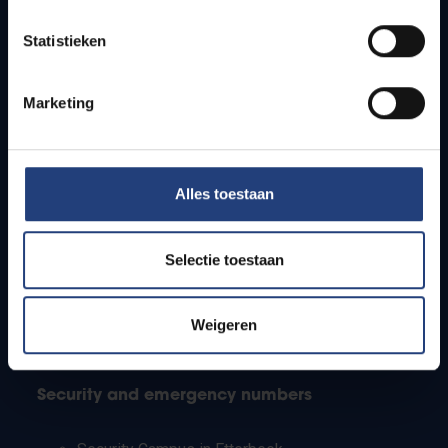
Timetables
Statistieken
How to get to the VUB campuses
Research groups
Campus facilities
Marketing
Info for
Alles toestaan
Press
Students
Staff
Selectie toestaan
PhD students
Teachers and secondary schools
Working students
Weigeren
International students
Security and emergency numbers