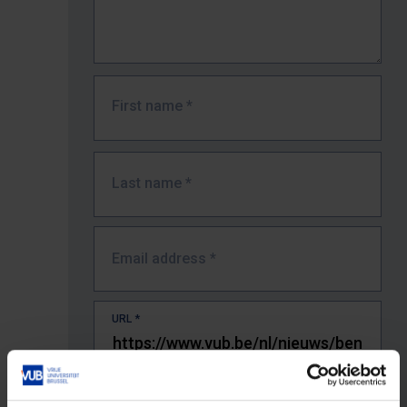
First name
*
Last name
*
Email address
*
URL
*
The full URL of the page where you encountered the error.
E.g. https://www.vub.be/nl/studeren-aan-de-vub/alle-