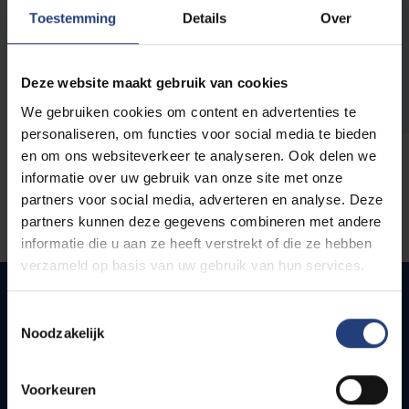
opleidingen
Toestemming
Details
Over
Deze website maakt gebruik van cookies
We gebruiken cookies om content en advertenties te
personaliseren, om functies voor social media te bieden
en om ons websiteverkeer te analyseren. Ook delen we
informatie over uw gebruik van onze site met onze
partners voor social media, adverteren en analyse. Deze
partners kunnen deze gegevens combineren met andere
informatie die u aan ze heeft verstrekt of die ze hebben
verzameld op basis van uw gebruik van hun services.
Toestemmingsselectie
Noodzakelijk
Quick links
Webmail
Voorkeuren
Jobs