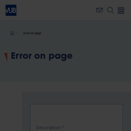
Skip
to
main
content
Breadcrumb
Error on page
Error on page
Description
*