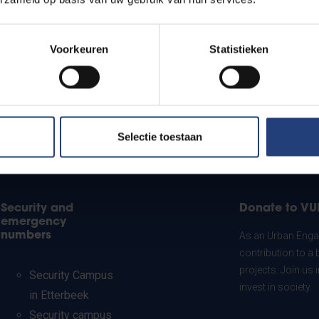
Voorkeuren
Statistieken
Selectie toestaan
Security and
Donate to VU
emergency
numbers
As an Urban Engag
contribution to a 
projects. Join us
Security Campus
invest in society.
in Etterbeek
Security campus