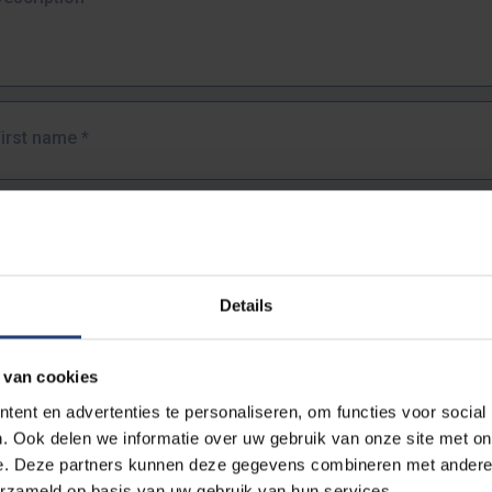
First name
*
Last name
*
Details
Email address
*
 van cookies
URL
*
ent en advertenties te personaliseren, om functies voor social
. Ook delen we informatie over uw gebruik van onze site met on
e. Deze partners kunnen deze gegevens combineren met andere i
ull URL of the page where you encountered the error.
erzameld op basis van uw gebruik van hun services.
https://www.vub.be/nl/studeren-aan-de-vub/alle-opleidingen