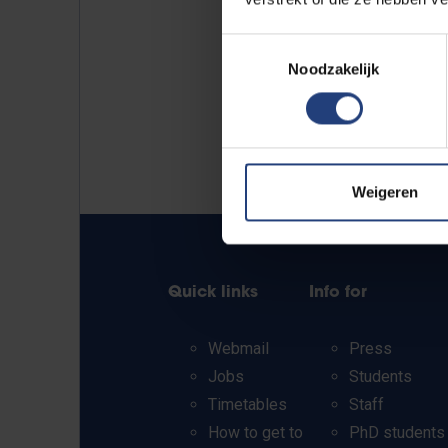
Toestemmingsselectie
Noodzakelijk
Weigeren
Quick links
Info for
Webmail
Press
Jobs
Students
Timetables
Staff
How to get to
PhD students