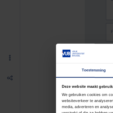
Toestemming
Deze website maakt gebruik
We gebruiken cookies om cont
websiteverkeer te analyseren
media, adverteren en analys
The f
verstrekt of die ze hebben v
E.g. 