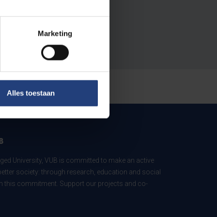
Marketing
Alles toestaan
B
ed University, VUB is committed to make an active
better society: through research, education and social
 in this commitment. Support our projects and co-