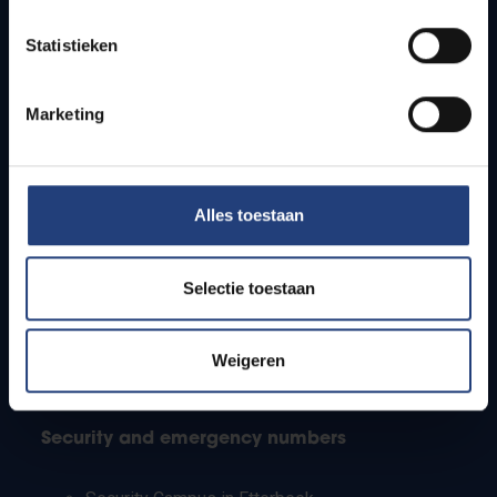
Timetables
Statistieken
How to get to the VUB campuses
Research groups
Campus facilities
Marketing
Info for
Alles toestaan
Press
Students
Staff
Selectie toestaan
PhD students
Teachers and secondary schools
Working students
Weigeren
International students
Security and emergency numbers