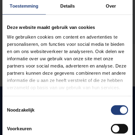
opleidingen
Toestemming
Details
Over
Deze website maakt gebruik van cookies
We gebruiken cookies om content en advertenties te
personaliseren, om functies voor social media te bieden
en om ons websiteverkeer te analyseren. Ook delen we
informatie over uw gebruik van onze site met onze
partners voor social media, adverteren en analyse. Deze
partners kunnen deze gegevens combineren met andere
informatie die u aan ze heeft verstrekt of die ze hebben
verzameld op basis van uw gebruik van hun services.
Toestemmingsselectie
Noodzakelijk
Quick links
Webmail
Voorkeuren
Jobs