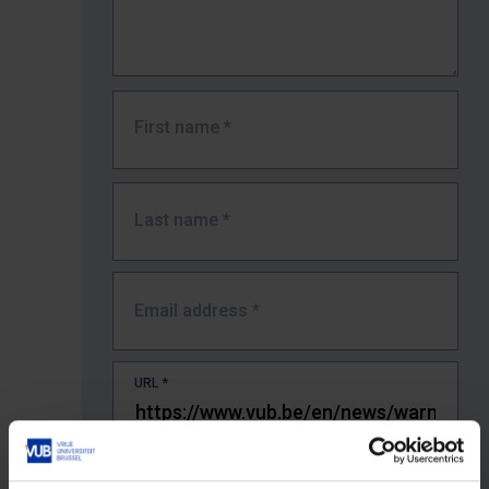
First name
*
Last name
*
Email address
*
URL
*
The full URL of the page where you encountered the error.
E.g. https://www.vub.be/nl/studeren-aan-de-vub/alle-