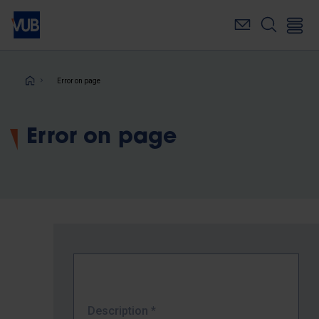
Skip
to
main
content
Breadcrumb
Error on page
Error on page
Description
*