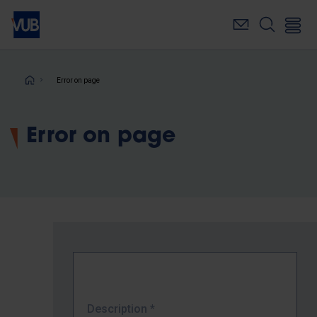
Skip
to
main
content
Breadcrumb
Error on page
Error on page
Description
*