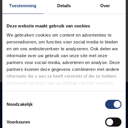
opleidingen
Toestemming
Details
Over
Deze website maakt gebruik van cookies
We gebruiken cookies om content en advertenties te
personaliseren, om functies voor social media te bieden
en om ons websiteverkeer te analyseren. Ook delen we
informatie over uw gebruik van onze site met onze
partners voor social media, adverteren en analyse. Deze
partners kunnen deze gegevens combineren met andere
informatie die u aan ze heeft verstrekt of die ze hebben
verzameld op basis van uw gebruik van hun services.
Toestemmingsselectie
Noodzakelijk
Quick links
Webmail
Voorkeuren
Jobs