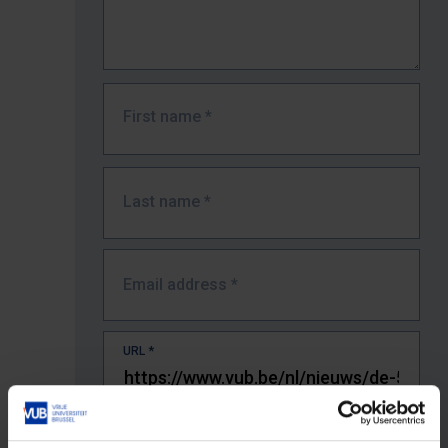
First name
*
Last name
*
Email address
*
URL
*
The full URL of the page where you encountered the error.
E.g. https://www.vub.be/nl/studeren-aan-de-vub/alle-