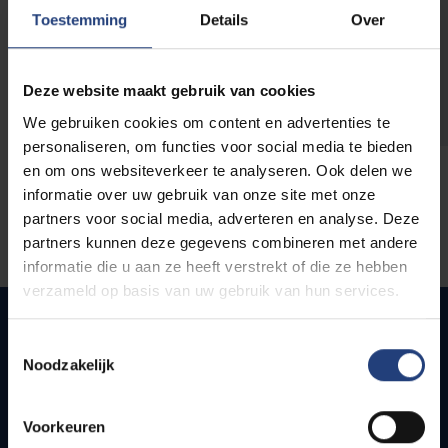
opleidingen
Toestemming
Details
Over
Deze website maakt gebruik van cookies
We gebruiken cookies om content en advertenties te
personaliseren, om functies voor social media te bieden
en om ons websiteverkeer te analyseren. Ook delen we
informatie over uw gebruik van onze site met onze
partners voor social media, adverteren en analyse. Deze
partners kunnen deze gegevens combineren met andere
informatie die u aan ze heeft verstrekt of die ze hebben
verzameld op basis van uw gebruik van hun services.
Toestemmingsselectie
Noodzakelijk
Quick links
Webmail
Voorkeuren
Jobs