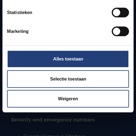
Timetables
Statistieken
How to get to the VUB campuses
Research groups
Campus facilities
Marketing
Info for
Alles toestaan
Press
Students
Staff
Selectie toestaan
PhD students
Teachers and secondary schools
Working students
Weigeren
International students
Security and emergency numbers