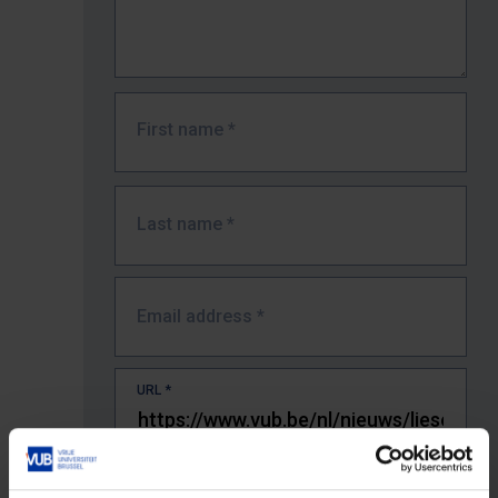
First name
*
Last name
*
Email address
*
URL
*
The full URL of the page where you encountered the error.
E.g. https://www.vub.be/nl/studeren-aan-de-vub/alle-