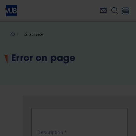
Skip
to
main
content
Breadcrumb
Error on page
Error on page
Description
*