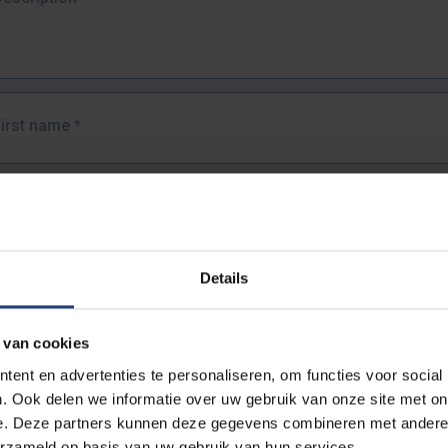
First name
*
Last name
*
Details
Email address
*
 van cookies
URL
*
ent en advertenties te personaliseren, om functies voor social
. Ook delen we informatie over uw gebruik van onze site met on
e. Deze partners kunnen deze gegevens combineren met andere i
ull URL of the page where you encountered the error.
erzameld op basis van uw gebruik van hun services.
https://www.vub.be/nl/studeren-aan-de-vub/alle-opleidingen