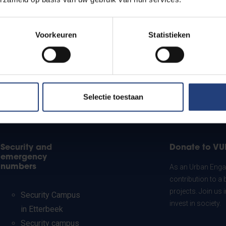
Voorkeuren
Statistieken
Selectie toestaan
Security and
Donate to VU
emergency
numbers
As an Urban Engag
contribution to a 
projects. Join us
Security Campus
invest in society.
in Etterbeek
Security campus