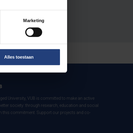
Marketing
Alles toestaan
B
ed University, VUB is committed to make an active
better society: through research, education and social
 in this commitment. Support our projects and co-