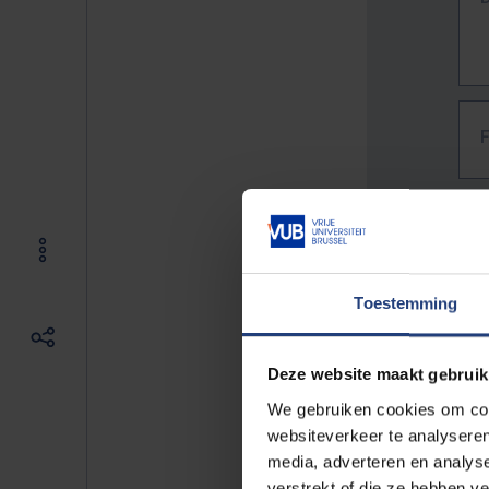
Toestemming
Deze website maakt gebruik
We gebruiken cookies om cont
websiteverkeer te analyseren
media, adverteren en analys
The f
verstrekt of die ze hebben v
E.g. 