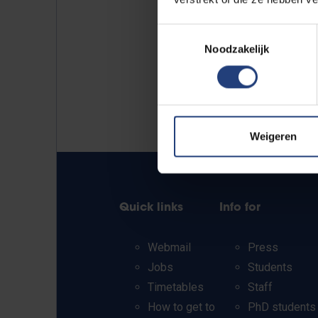
Toestemmingsselectie
Noodzakelijk
Weigeren
Quick links
Info for
Webmail
Press
Jobs
Students
Timetables
Staff
How to get to
PhD students