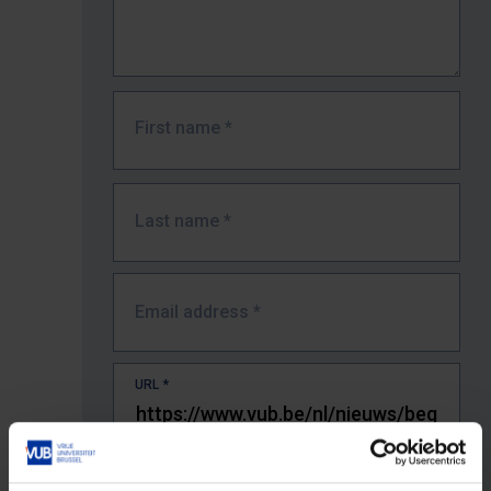
First name
*
Last name
*
Email address
*
URL
*
The full URL of the page where you encountered the error.
E.g. https://www.vub.be/nl/studeren-aan-de-vub/alle-