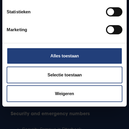
Timetables
Statistieken
How to get to the VUB campuses
Research groups
Campus facilities
Marketing
Info for
Alles toestaan
Press
Students
Staff
Selectie toestaan
PhD students
Teachers and secondary schools
Working students
Weigeren
International students
Security and emergency numbers