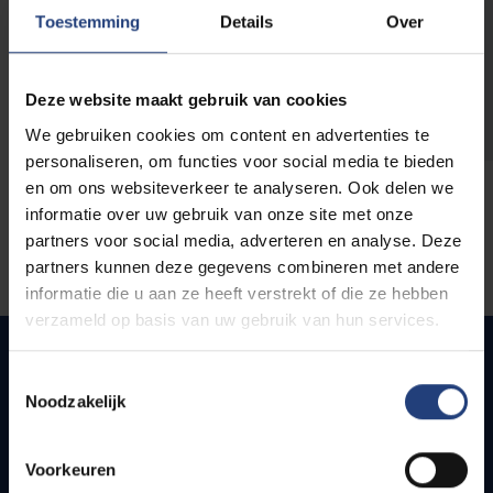
opleidingen
Toestemming
Details
Over
Deze website maakt gebruik van cookies
We gebruiken cookies om content en advertenties te
personaliseren, om functies voor social media te bieden
en om ons websiteverkeer te analyseren. Ook delen we
informatie over uw gebruik van onze site met onze
partners voor social media, adverteren en analyse. Deze
partners kunnen deze gegevens combineren met andere
informatie die u aan ze heeft verstrekt of die ze hebben
verzameld op basis van uw gebruik van hun services.
Toestemmingsselectie
Noodzakelijk
Quick links
Webmail
Voorkeuren
Jobs