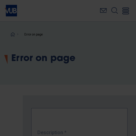
Skip
to
main
content
Breadcrumb
Error on page
Error on page
Description
*