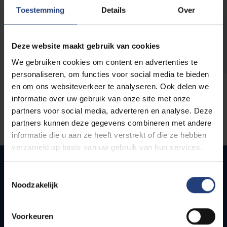
opleidingen
Toestemming
Details
Over
Deze website maakt gebruik van cookies
We gebruiken cookies om content en advertenties te
personaliseren, om functies voor social media te bieden
en om ons websiteverkeer te analyseren. Ook delen we
informatie over uw gebruik van onze site met onze
partners voor social media, adverteren en analyse. Deze
partners kunnen deze gegevens combineren met andere
informatie die u aan ze heeft verstrekt of die ze hebben
verzameld op basis van uw gebruik van hun services.
Toestemmingsselectie
Noodzakelijk
Quick links
Webmail
Voorkeuren
Jobs