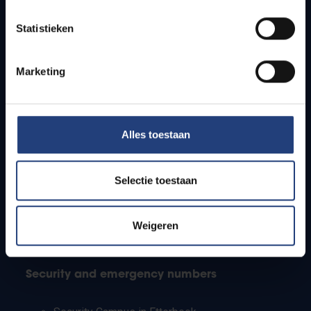
Timetables
Statistieken
How to get to the VUB campuses
Research groups
Campus facilities
Marketing
Info for
Alles toestaan
Press
Students
Staff
Selectie toestaan
PhD students
Teachers and secondary schools
Working students
Weigeren
International students
Security and emergency numbers