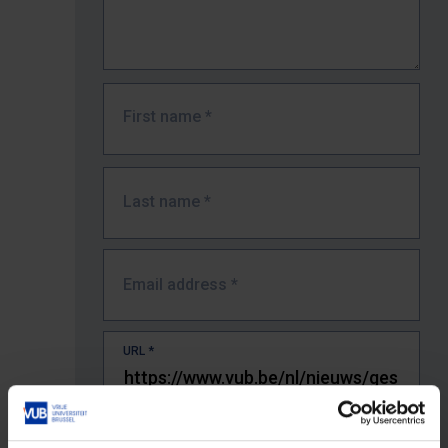
First name
*
Last name
*
Email address
*
URL
*
The full URL of the page where you encountered the error.
E.g. https://www.vub.be/nl/studeren-aan-de-vub/alle-