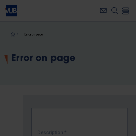
Skip
to
main
content
Breadcrumb
Error on page
Error on page
Description
*