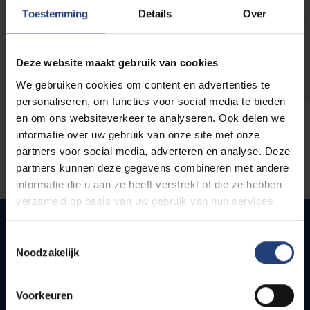
opleidingen
Toestemming
Details
Over
Deze website maakt gebruik van cookies
We gebruiken cookies om content en advertenties te
personaliseren, om functies voor social media te bieden
en om ons websiteverkeer te analyseren. Ook delen we
informatie over uw gebruik van onze site met onze
partners voor social media, adverteren en analyse. Deze
partners kunnen deze gegevens combineren met andere
informatie die u aan ze heeft verstrekt of die ze hebben
verzameld op basis van uw gebruik van hun services.
Toestemmingsselectie
Noodzakelijk
Quick links
Webmail
Voorkeuren
Jobs