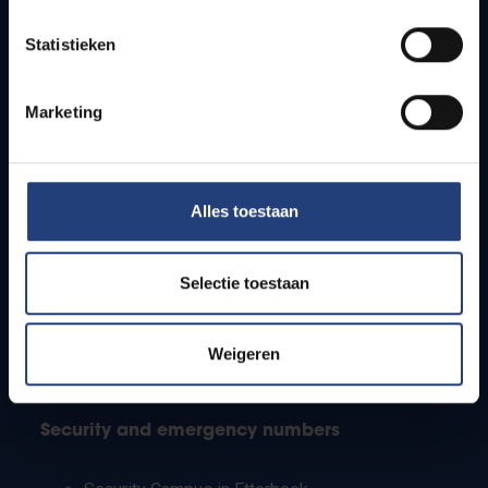
Timetables
Statistieken
How to get to the VUB campuses
Research groups
Campus facilities
Marketing
Info for
Alles toestaan
Press
Students
Staff
Selectie toestaan
PhD students
Teachers and secondary schools
Working students
Weigeren
International students
Security and emergency numbers