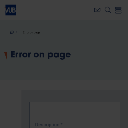
Skip
to
main
content
Breadcrumb
Error on page
Error on page
Description
*