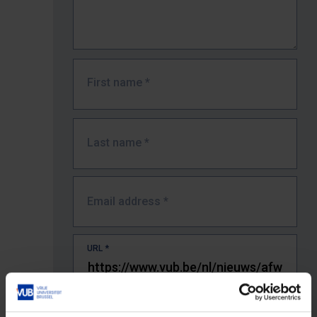
First name
*
Last name
*
Email address
*
URL
*
The full URL of the page where you encountered the error.
E.g. https://www.vub.be/nl/studeren-aan-de-vub/alle-