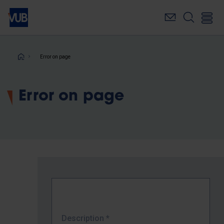
Skip
to
main
content
Breadcrumb
Error on page
Error on page
Description
*