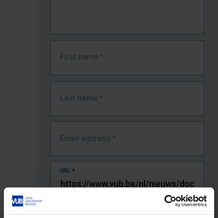
First name
*
Last name
*
Email address
*
URL
*
The full URL of the page where you encountered the error.
E.g. https://www.vub.be/nl/studeren-aan-de-vub/alle-