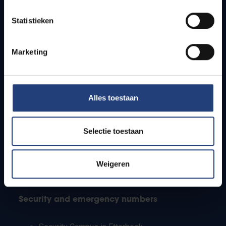
Timetables
Statistieken
How to get to the VUB campuses
Research groups
Campus facilities
Marketing
Info for
Alles toestaan
Press
Students
Staff
Selectie toestaan
PhD students
Teachers and secondary schools
Working students
Weigeren
International students
Security and emergency numbers