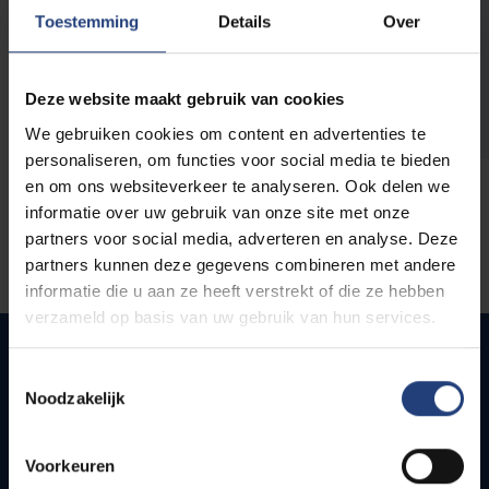
opleidingen
Toestemming
Details
Over
Deze website maakt gebruik van cookies
We gebruiken cookies om content en advertenties te
personaliseren, om functies voor social media te bieden
en om ons websiteverkeer te analyseren. Ook delen we
informatie over uw gebruik van onze site met onze
partners voor social media, adverteren en analyse. Deze
partners kunnen deze gegevens combineren met andere
informatie die u aan ze heeft verstrekt of die ze hebben
verzameld op basis van uw gebruik van hun services.
Toestemmingsselectie
Noodzakelijk
Quick links
Webmail
Voorkeuren
Jobs