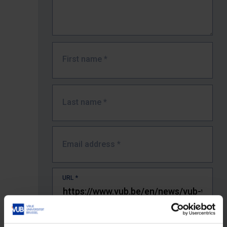
First name
*
Last name
*
Email address
*
URL
*
The full URL of the page where you encountered the error.
E.g. https://www.vub.be/nl/studeren-aan-de-vub/alle-