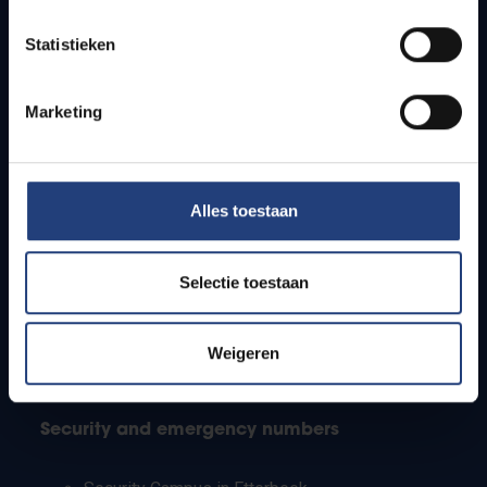
Timetables
Statistieken
How to get to the VUB campuses
Research groups
Campus facilities
Marketing
Info for
Alles toestaan
Press
Students
Staff
Selectie toestaan
PhD students
Teachers and secondary schools
Working students
Weigeren
International students
Security and emergency numbers