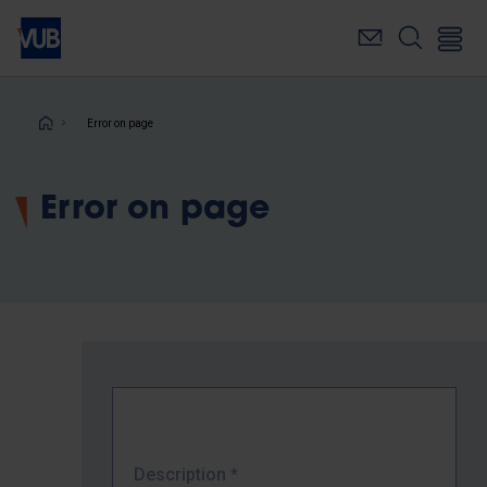
Skip
to
main
content
Breadcrumb
Error on page
Error on page
Description
*