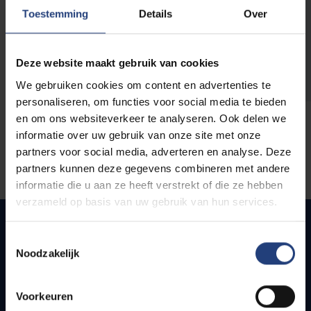
opleidingen
Toestemming
Details
Over
Deze website maakt gebruik van cookies
We gebruiken cookies om content en advertenties te
personaliseren, om functies voor social media te bieden
en om ons websiteverkeer te analyseren. Ook delen we
informatie over uw gebruik van onze site met onze
partners voor social media, adverteren en analyse. Deze
partners kunnen deze gegevens combineren met andere
informatie die u aan ze heeft verstrekt of die ze hebben
verzameld op basis van uw gebruik van hun services.
Toestemmingsselectie
Noodzakelijk
Quick links
Webmail
Voorkeuren
Jobs