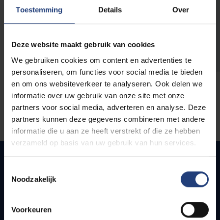
opleidingen
Toestemming
Details
Over
Deze website maakt gebruik van cookies
We gebruiken cookies om content en advertenties te
personaliseren, om functies voor social media te bieden
en om ons websiteverkeer te analyseren. Ook delen we
informatie over uw gebruik van onze site met onze
partners voor social media, adverteren en analyse. Deze
partners kunnen deze gegevens combineren met andere
informatie die u aan ze heeft verstrekt of die ze hebben
verzameld op basis van uw gebruik van hun services.
Toestemmingsselectie
Noodzakelijk
Quick links
Webmail
Voorkeuren
Jobs