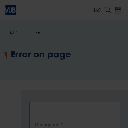
Skip
to
main
content
Breadcrumb
Error on page
Error on page
Description
*