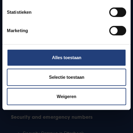
Timetables
Statistieken
How to get to the VUB campuses
Research groups
Campus facilities
Marketing
Info for
Alles toestaan
Press
Students
Staff
Selectie toestaan
PhD students
Teachers and secondary schools
Working students
Weigeren
International students
Security and emergency numbers