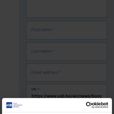
First name
*
Last name
*
Email address
*
URL
*
The full URL of the page where you encountered the error.
E.g. https://www.vub.be/nl/studeren-aan-de-vub/alle-