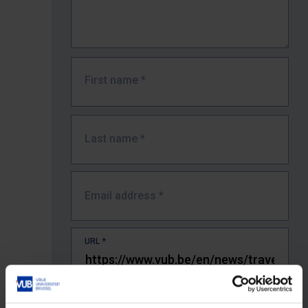
First name
*
Last name
*
Email address
*
URL
*
The full URL of the page where you encountered the error.
E.g. https://www.vub.be/nl/studeren-aan-de-vub/alle-