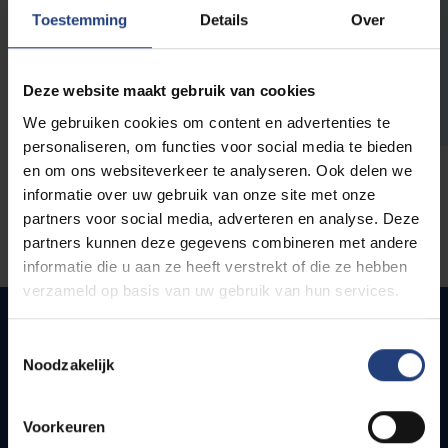
opleidingen
Toestemming
Details
Over
Deze website maakt gebruik van cookies
We gebruiken cookies om content en advertenties te
personaliseren, om functies voor social media te bieden
en om ons websiteverkeer te analyseren. Ook delen we
informatie over uw gebruik van onze site met onze
partners voor social media, adverteren en analyse. Deze
partners kunnen deze gegevens combineren met andere
informatie die u aan ze heeft verstrekt of die ze hebben
verzameld op basis van uw gebruik van hun services.
Toestemmingsselectie
Noodzakelijk
Quick links
Webmail
Voorkeuren
Jobs