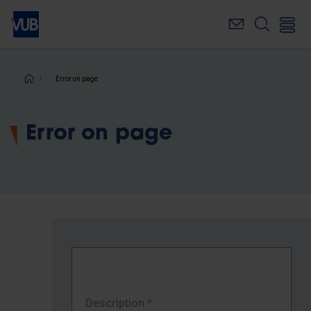
Skip
to
main
content
Breadcrumb
Error on page
Error on page
Description
*