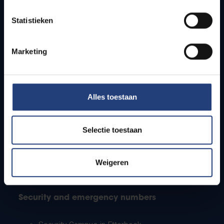
Timetables
Statistieken
How to get to the VUB campuses
Research groups
Campus facilities
Marketing
Info for
Alles toestaan
Press
Students
Staff
Selectie toestaan
PhD students
Teachers and secondary schools
Working students
Weigeren
International students
Security and emergency numbers