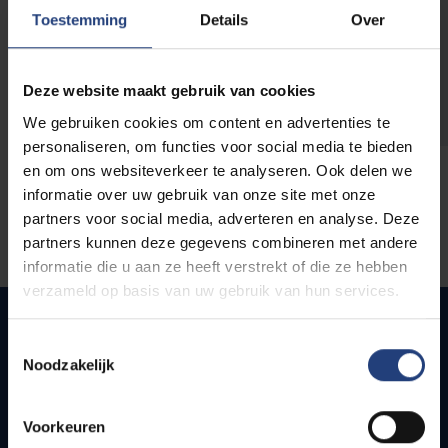
opleidingen
Toestemming
Details
Over
Deze website maakt gebruik van cookies
We gebruiken cookies om content en advertenties te
personaliseren, om functies voor social media te bieden
en om ons websiteverkeer te analyseren. Ook delen we
informatie over uw gebruik van onze site met onze
partners voor social media, adverteren en analyse. Deze
partners kunnen deze gegevens combineren met andere
informatie die u aan ze heeft verstrekt of die ze hebben
verzameld op basis van uw gebruik van hun services.
Toestemmingsselectie
Noodzakelijk
Quick links
Webmail
Voorkeuren
Jobs