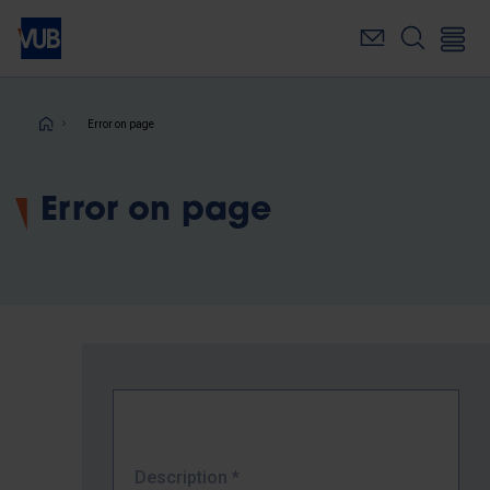
Skip
to
main
content
Breadcrumb
Error on page
Error on page
Description
*