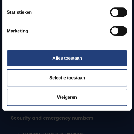
Timetables
Statistieken
How to get to the VUB campuses
Research groups
Campus facilities
Marketing
Info for
Alles toestaan
Press
Students
Staff
Selectie toestaan
PhD students
Teachers and secondary schools
Working students
Weigeren
International students
Security and emergency numbers