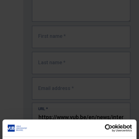
First name
*
Last name
*
Email address
*
URL
*
The full URL of the page where you encountered the error.
E.g. https://www.vub.be/nl/studeren-aan-de-vub/alle-