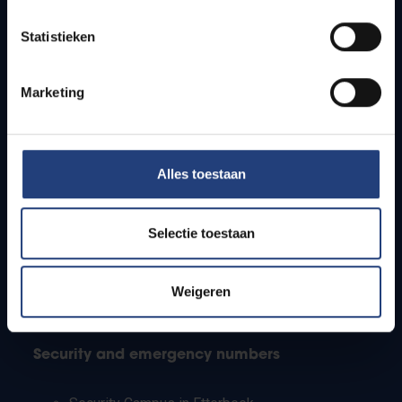
Timetables
Statistieken
How to get to the VUB campuses
Research groups
Campus facilities
Marketing
Info for
Alles toestaan
Press
Students
Staff
Selectie toestaan
PhD students
Teachers and secondary schools
Working students
Weigeren
International students
Security and emergency numbers