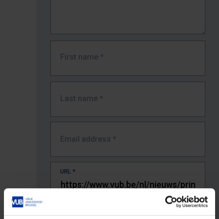
First name
*
Last name
*
Email address
*
URL
*
The full URL of the page where you encountered the error.
E.g. https://www.vub.be/nl/studeren-aan-de-vub/alle-