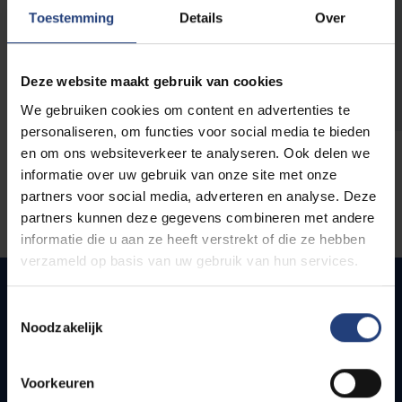
opleidingen
Toestemming
Details
Over
Deze website maakt gebruik van cookies
We gebruiken cookies om content en advertenties te
personaliseren, om functies voor social media te bieden
en om ons websiteverkeer te analyseren. Ook delen we
informatie over uw gebruik van onze site met onze
partners voor social media, adverteren en analyse. Deze
partners kunnen deze gegevens combineren met andere
informatie die u aan ze heeft verstrekt of die ze hebben
verzameld op basis van uw gebruik van hun services.
Toestemmingsselectie
Noodzakelijk
Quick links
Webmail
Voorkeuren
Jobs