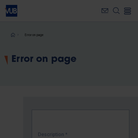
Skip
to
main
content
Breadcrumb
Error on page
Error on page
Description
*