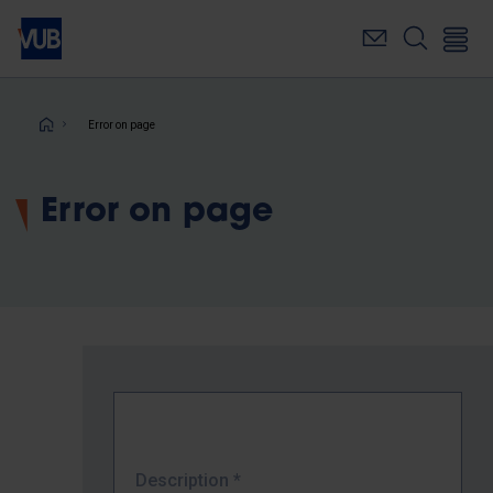
Skip
to
main
content
Breadcrumb
Error on page
Error on page
Description
*