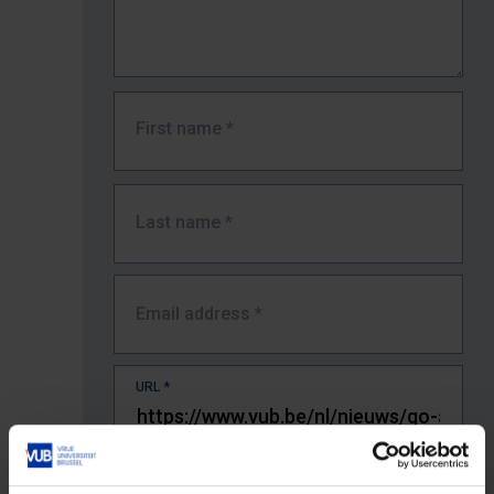
First name
*
Last name
*
Email address
*
URL
*
The full URL of the page where you encountered the error.
E.g. https://www.vub.be/nl/studeren-aan-de-vub/alle-