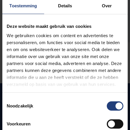
opleidingen
Toestemming
Details
Over
Deze website maakt gebruik van cookies
We gebruiken cookies om content en advertenties te
personaliseren, om functies voor social media te bieden
en om ons websiteverkeer te analyseren. Ook delen we
informatie over uw gebruik van onze site met onze
partners voor social media, adverteren en analyse. Deze
partners kunnen deze gegevens combineren met andere
informatie die u aan ze heeft verstrekt of die ze hebben
verzameld op basis van uw gebruik van hun services.
Toestemmingsselectie
Noodzakelijk
Quick links
Webmail
Voorkeuren
Jobs