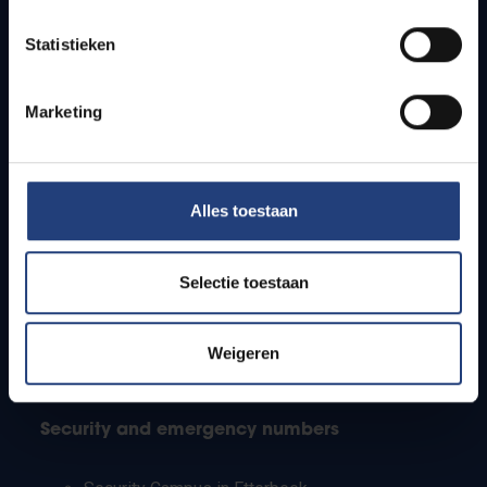
Timetables
Statistieken
How to get to the VUB campuses
Research groups
Campus facilities
Marketing
Info for
Alles toestaan
Press
Students
Staff
Selectie toestaan
PhD students
Teachers and secondary schools
Working students
Weigeren
International students
Security and emergency numbers