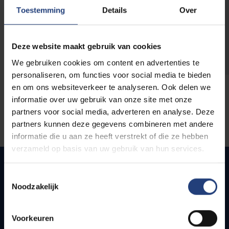
opleidingen
Toestemming
Details
Over
Deze website maakt gebruik van cookies
We gebruiken cookies om content en advertenties te
personaliseren, om functies voor social media te bieden
en om ons websiteverkeer te analyseren. Ook delen we
informatie over uw gebruik van onze site met onze
partners voor social media, adverteren en analyse. Deze
partners kunnen deze gegevens combineren met andere
informatie die u aan ze heeft verstrekt of die ze hebben
verzameld op basis van uw gebruik van hun services.
Toestemmingsselectie
Noodzakelijk
Quick links
Webmail
Voorkeuren
Jobs