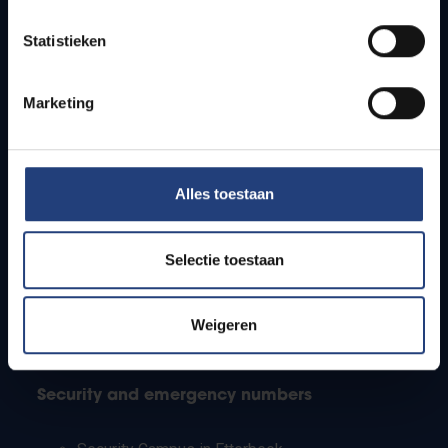
Timetables
Statistieken
How to get to the VUB campuses
Research groups
Campus facilities
Marketing
Info for
Alles toestaan
Press
Students
Staff
Selectie toestaan
PhD students
Teachers and secondary schools
Working students
Weigeren
International students
Security and emergency numbers