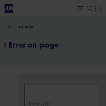
Skip
to
main
content
Breadcrumb
Error on page
Error on page
Description
*