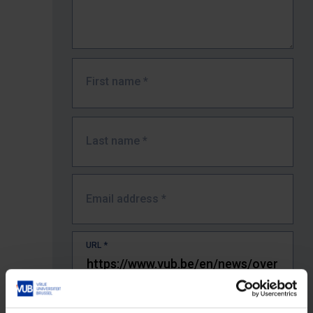
First name
*
Last name
*
Email address
*
URL
*
The full URL of the page where you encountered the error.
E.g. https://www.vub.be/nl/studeren-aan-de-vub/alle-