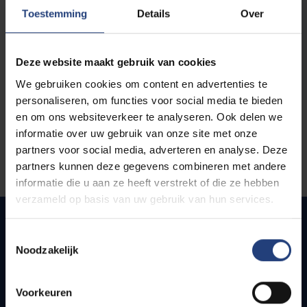
opleidingen
Toestemming
Details
Over
Deze website maakt gebruik van cookies
We gebruiken cookies om content en advertenties te
personaliseren, om functies voor social media te bieden
en om ons websiteverkeer te analyseren. Ook delen we
informatie over uw gebruik van onze site met onze
partners voor social media, adverteren en analyse. Deze
partners kunnen deze gegevens combineren met andere
informatie die u aan ze heeft verstrekt of die ze hebben
verzameld op basis van uw gebruik van hun services.
Toestemmingsselectie
Noodzakelijk
Quick links
Webmail
Voorkeuren
Jobs