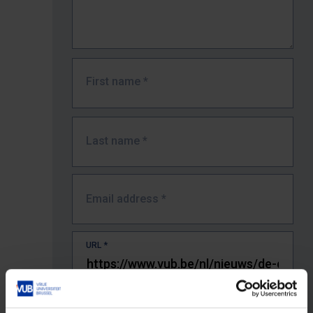
First name
*
Last name
*
Email address
*
URL
*
The full URL of the page where you encountered the error.
E.g. https://www.vub.be/nl/studeren-aan-de-vub/alle-