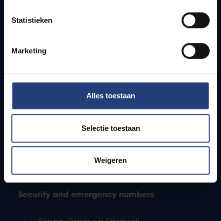
Timetables
Statistieken
How to get to the VUB campuses
Research groups
Campus facilities
Marketing
Info for
Alles toestaan
Press
Students
Staff
Selectie toestaan
PhD students
Teachers and secondary schools
Working students
Weigeren
International students
Security and emergency numbers