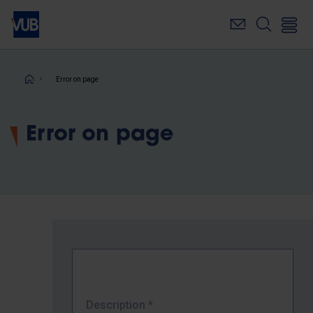
Skip
to
main
content
Breadcrumb
Error on page
Error on page
Description
*