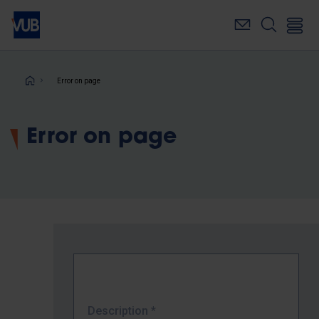
Skip
to
main
content
Breadcrumb
Error on page
Error on page
Description
*