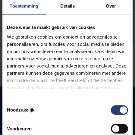
opleidingen
Toestemming
Details
Over
Deze website maakt gebruik van cookies
We gebruiken cookies om content en advertenties te
personaliseren, om functies voor social media te bieden
en om ons websiteverkeer te analyseren. Ook delen we
informatie over uw gebruik van onze site met onze
partners voor social media, adverteren en analyse. Deze
partners kunnen deze gegevens combineren met andere
informatie die u aan ze heeft verstrekt of die ze hebben
verzameld op basis van uw gebruik van hun services.
Toestemmingsselectie
Noodzakelijk
Quick links
Webmail
Voorkeuren
Jobs