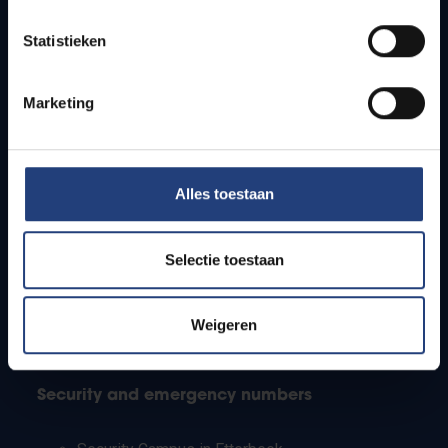
Timetables
Statistieken
How to get to the VUB campuses
Research groups
Campus facilities
Marketing
Info for
Alles toestaan
Press
Students
Staff
Selectie toestaan
PhD students
Teachers and secondary schools
Working students
Weigeren
International students
Security and emergency numbers