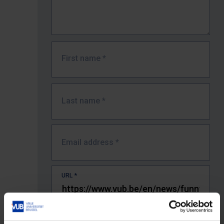
First name
*
Last name
*
Email address
*
URL
*
The full URL of the page where you encountered the error.
E.g. https://www.vub.be/nl/studeren-aan-de-vub/alle-