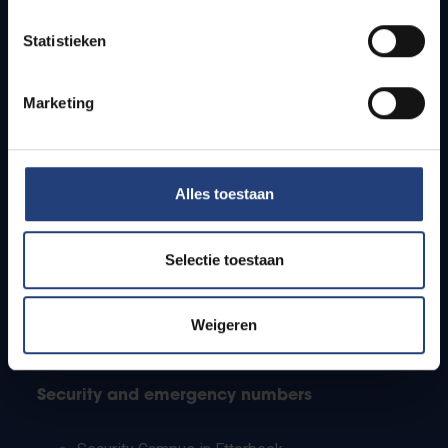
Timetables
Statistieken
How to get to the VUB campuses
Research groups
Campus facilities
Marketing
Info for
Alles toestaan
Press
Students
Staff
Selectie toestaan
PhD students
Teachers and secondary schools
Working students
Weigeren
International students
Security and emergency numbers