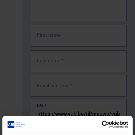
First name
*
Last name
*
Email address
*
URL
*
The full URL of the page where you encountered the error.
E.g. https://www.vub.be/nl/studeren-aan-de-vub/alle-