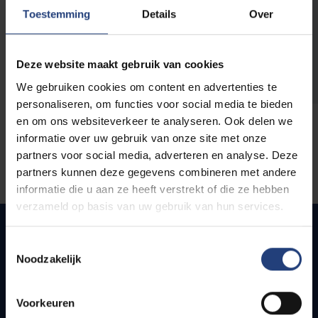
opleidingen
Toestemming
Details
Over
Deze website maakt gebruik van cookies
We gebruiken cookies om content en advertenties te
personaliseren, om functies voor social media te bieden
en om ons websiteverkeer te analyseren. Ook delen we
informatie over uw gebruik van onze site met onze
partners voor social media, adverteren en analyse. Deze
partners kunnen deze gegevens combineren met andere
informatie die u aan ze heeft verstrekt of die ze hebben
verzameld op basis van uw gebruik van hun services.
Toestemmingsselectie
Noodzakelijk
Quick links
Webmail
Voorkeuren
Jobs