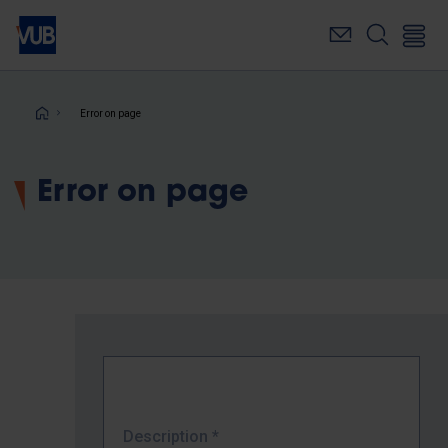
Skip
to
main
content
Breadcrumb
Error on page
Error on page
Description
*