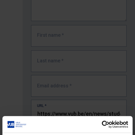
First name
*
Last name
*
Email address
*
URL
*
The full URL of the page where you encountered the error.
E.g. https://www.vub.be/nl/studeren-aan-de-vub/alle-