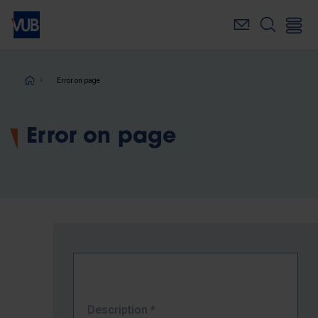
Skip
to
main
content
Breadcrumb
Error on page
Error on page
Description
*