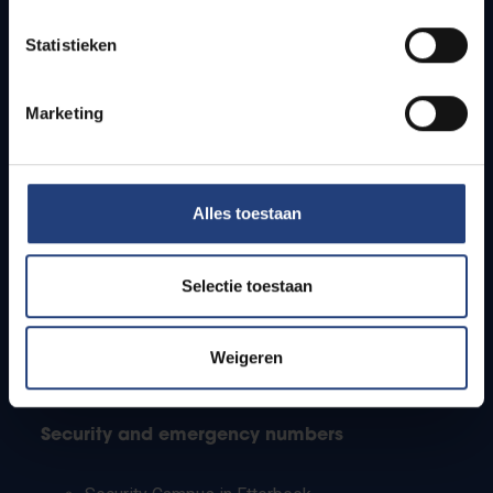
Timetables
Statistieken
How to get to the VUB campuses
Research groups
Campus facilities
Marketing
Info for
Alles toestaan
Press
Students
Staff
Selectie toestaan
PhD students
Teachers and secondary schools
Working students
Weigeren
International students
Security and emergency numbers