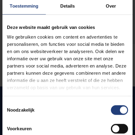
opleidingen
Toestemming
Details
Over
Deze website maakt gebruik van cookies
We gebruiken cookies om content en advertenties te
personaliseren, om functies voor social media te bieden
en om ons websiteverkeer te analyseren. Ook delen we
informatie over uw gebruik van onze site met onze
partners voor social media, adverteren en analyse. Deze
partners kunnen deze gegevens combineren met andere
informatie die u aan ze heeft verstrekt of die ze hebben
verzameld op basis van uw gebruik van hun services.
Toestemmingsselectie
Noodzakelijk
Quick links
Webmail
Voorkeuren
Jobs